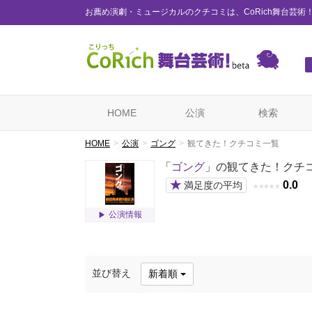
お薦め演劇・ミュージカルのクチコミは、CoRich舞台芸術
HOME
公演
検索
HOME
公演
ゴング
観てきた！クチコミ一覧
「
ゴング
」の観てきた！クチ
★
0.0
満足度の平均
★
★
★
★
★
公演情報
並び替え
新着順