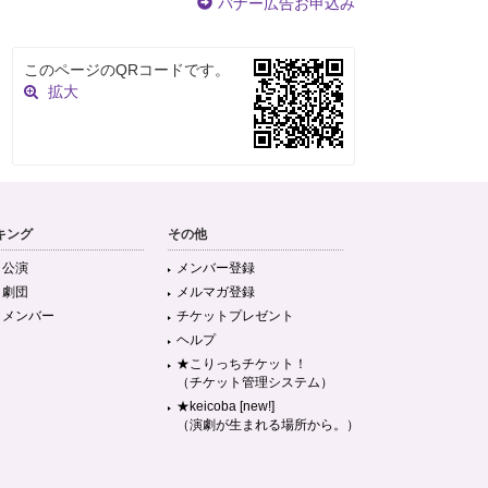
バナー広告お申込み
このページのQRコードです。
拡大
キング
その他
目公演
メンバー登録
目劇団
メルマガ登録
目メンバー
チケットプレゼント
ヘルプ
★こりっちチケット！
（チケット管理システム）
★keicoba [new!]
（演劇が生まれる場所から。）