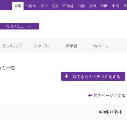
！
全国
北海道
東北
関東
甲信越
北陸
東海
近畿
中国
四
管理メニュー
団体WEBサイト管理
顧客管理
ランキング
チケプレ
掲示板
Myページ
コミ一覧
観てきた！クチコミをする
前のページに戻る
0-0件 / 0件中