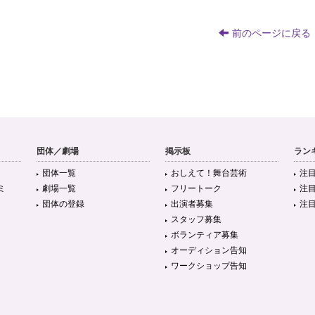
前のページに戻る
団体／劇場
掲示板
ラン
団体一覧
おしえて！舞台芸術
注
ミ
劇場一覧
フリートーク
注
団体の登録
出演者募集
注
スタッフ募集
ボランティア募集
オーディション告知
ワークショップ告知