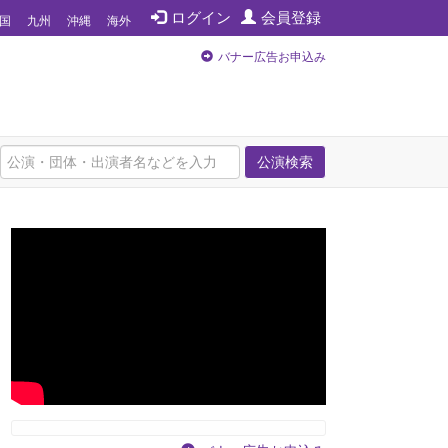
ログイン
会員登録
国
九州
沖縄
海外
バナー広告お申込み
公演検索