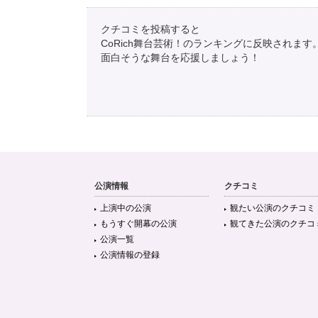
浜野まどか
@tsuchitoteto
クチコミを投稿すると
ついに、世界の果てからこんにちはⅠを観ます！！ ＃イ
CoRich舞台芸術！のランキングに反映されます
面白そうな舞台を応援しましょう！
公演情報
クチコミ
上演中の公演
観たい公演のクチコミ
もうすぐ開幕の公演
観てきた公演のクチコ
公演一覧
公演情報の登録