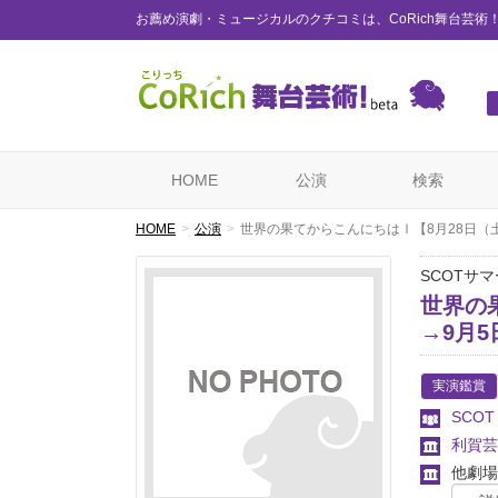
お薦め演劇・ミュージカルのクチコミは、CoRich舞台芸術
HOME
公演
検索
HOME
公演
世界の果てからこんにちはⅠ【8月28日（
SCOTサマ
世界の
→9月
実演鑑賞
SCOT
利賀芸
他劇場