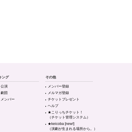
キング
その他
目公演
メンバー登録
目劇団
メルマガ登録
目メンバー
チケットプレゼント
ヘルプ
★こりっちチケット！
（チケット管理システム）
★keicoba [new!]
（演劇が生まれる場所から。）