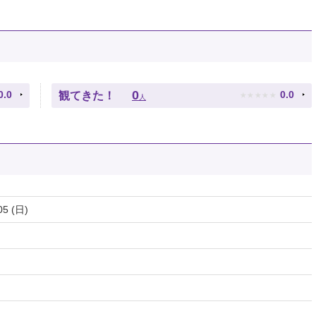
★
★
★
★
★
0
0.0
0.0
観てきた！
人
05 (日)