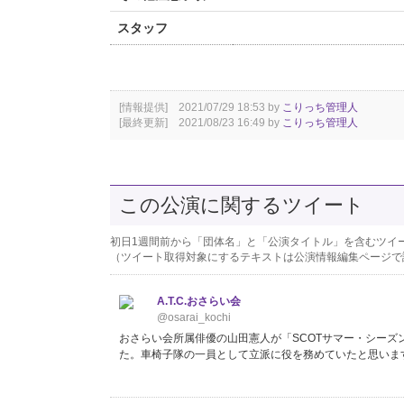
スタッフ
[情報提供] 2021/07/29 18:53 by
こりっち管理人
[最終更新] 2021/08/23 16:49 by
こりっち管理人
この公演に関するツイート
初日1週間前から「団体名」と「公演タイトル」を含むツイ
（ツイート取得対象にするテキストは公演情報編集ページで
A.T.C.おさらい会
@osarai_kochi
おさらい会所属俳優の山田憲人が「SCOTサマー・シーズ
た。車椅子隊の一員として立派に役を務めていたと思いま