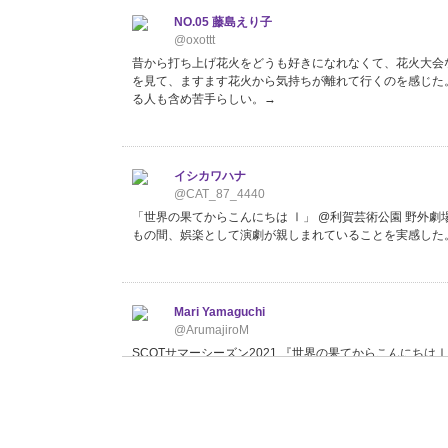
NO.05 藤島えり子
@oxottt
昔から打ち上げ花火をどうも好きになれなくて、花火大会
を見て、ますます花火から気持ちが離れて行くのを感じた
る人も含め苦手らしい。→
イシカワハナ
@CAT_87_4440
「世界の果てからこんにちは Ⅰ」 @利賀芸術公園 野外劇
もの間、娯楽として演劇が親しまれていることを実感した
Mari Yamaguchi
@ArumajiroM
SCOTサマーシーズン2021 『世界の果てからこんにち
ばされ、惹き込まれた。 上手く言えないけど、、、 身体