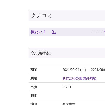
クチコミ
♪
♪
♪
♪
♪
0
観たい！
人
公演詳細
期間
2021/09/04 (土) ～ 2021/09/
劇場
利賀芸術公園 野外劇場
出演
SCOT
脚本
演出
鈴木忠志