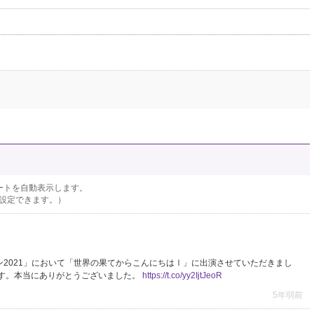
ートを自動表示します。
設定できます。）
ン2021」において「世界の果てからこんにちはⅠ」に出演させていただきまし
す。本当にありがとうございました。
https://t.co/yy2IjtJeoR
5年弱前