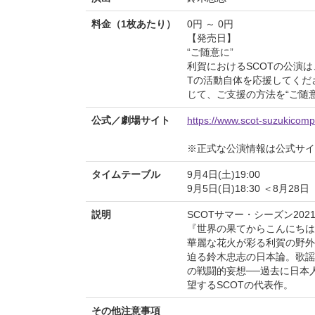
料金（1枚あたり）
0円 ～ 0円
【発売日】
“ご随意に”
利賀におけるSCOTの公演
Tの活動自体を応援してくだ
じて、ご支援の方法を“ご随
公式／劇場サイト
https://www.scot-suzukicom
※正式な公演情報は公式サ
タイムテーブル
9月4日(土)19:00
9月5日(日)18:30 ＜8月2
説明
SCOTサマー・シーズン202
『世界の果てからこんにちは
華麗な花火が彩る利賀の野外
迫る鈴木忠志の日本論。歌謡
の戦闘的妄想──過去に日本
望するSCOTの代表作。
その他注意事項