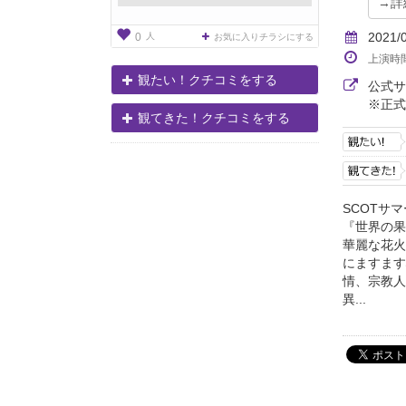
2021/
人
0
お気に入りチラシにする
上演時
観たい！クチコミをする
公式
※正式
観てきた！クチコミをする
SCOTサマ
『世界の果
華麗な花火
にますます
情、宗教人
異...