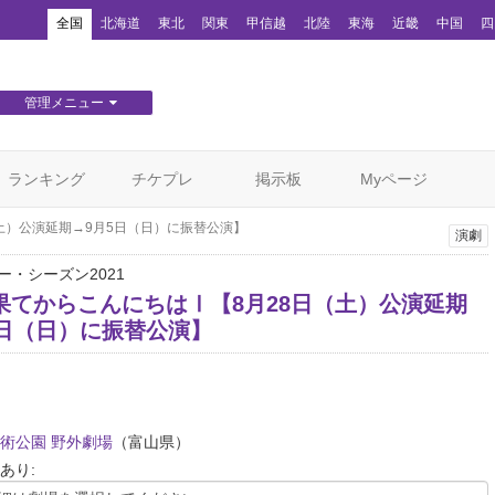
！
全国
北海道
東北
関東
甲信越
北陸
東海
近畿
中国
四
管理メニュー
団体WEBサイト管理
顧客管理
ランキング
チケプレ
掲示板
Myページ
土）公演延期→9月5日（日）に振替公演】
演劇
ー・シーズン2021
果てからこんにちはⅠ【8月28日（土）公演延期
5日（日）に振替公演】
術公園 野外劇場
（富山県）
あり: