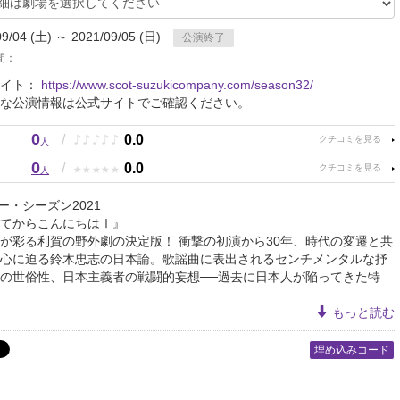
09/04 (土) ～ 2021/09/05 (日)
公演終了
間：
サイト：
https://www.scot-suzukicompany.com/season32/
な公演情報は公式サイトでご確認ください。
0
♪
♪
♪
♪
♪
/
0.0
人
0
★
★
★
★
★
/
0.0
人
ー・シーズン2021
てからこんにちはⅠ』
が彩る利賀の野外劇の決定版！ 衝撃の初演から30年、時代の変遷と共
心に迫る鈴木忠志の日本論。歌謡曲に表出されるセンチメンタルな抒
の世俗性、日本主義者の戦闘的妄想──過去に日本人が陥ってきた特
もっと読む
埋め込みコード