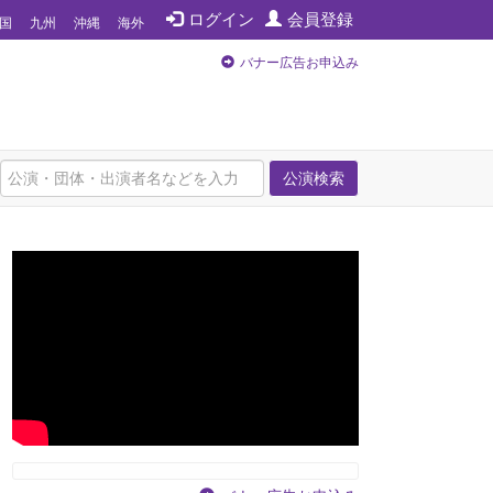
ログイン
会員登録
国
九州
沖縄
海外
バナー広告お申込み
公演検索