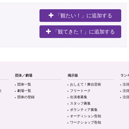
ェルマ居残り組
https://t.co/jV49jsebYm
#イェルマ居残り組
「観たい！」に追加する
。
「観てきた！」に追加する
団体／劇場
掲示板
ラン
団体一覧
おしえて！舞台芸術
注
ミ
劇場一覧
フリートーク
注
団体の登録
出演者募集
注
スタッフ募集
ボランティア募集
オーディション告知
ワークショップ告知