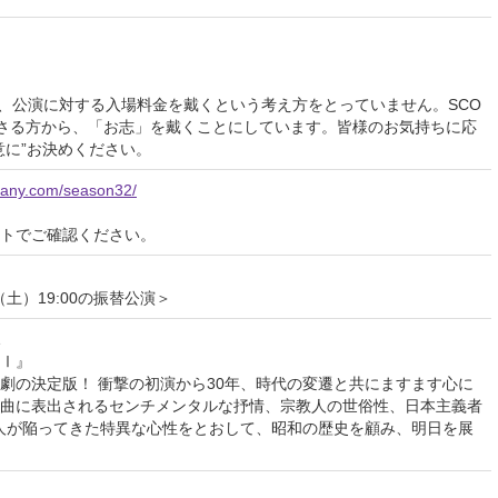
は、公演に対する入場料金を戴くという考え方をとっていません。SCO
さる方から、「お志」を戴くことにしています。皆様のお気持ちに応
意に”お決めください。
pany.com/season32/
イトでご確認ください。
8日（土）19:00の振替公演＞
1
Ⅰ』
劇の決定版！ 衝撃の初演から30年、時代の変遷と共にますます心に
曲に表出されるセンチメンタルな抒情、宗教人の世俗性、日本主義者
人が陥ってきた特異な心性をとおして、昭和の歴史を顧み、明日を展