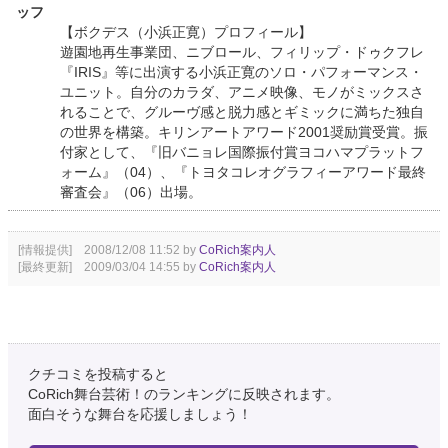
ッフ
【ボクデス（小浜正寛）プロフィール】
遊園地再生事業団、ニブロール、フィリップ・ドゥクフレ
『IRIS』等に出演する小浜正寛のソロ・パフォーマンス・
ユニット。自分のカラダ、アニメ映像、モノがミックスさ
れることで、グルーヴ感と脱力感とギミックに満ちた独自
の世界を構築。キリンアートアワード2001奨励賞受賞。振
付家として、『旧バニョレ国際振付賞ヨコハマプラットフ
ォーム』（04）、『トヨタコレオグラフィーアワード最終
審査会』（06）出場。
[情報提供] 2008/12/08 11:52 by
CoRich案内人
[最終更新] 2009/03/04 14:55 by
CoRich案内人
クチコミを投稿すると
CoRich舞台芸術！のランキングに反映されます。
面白そうな舞台を応援しましょう！