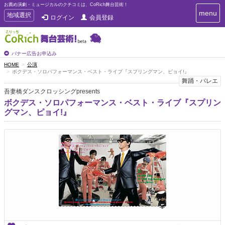
お薦め演劇・ミュージカルのクチコミは、CoRich舞台芸術！
T
menu
T
地域選択
ログイン
会員登録
o
o
g
g
g
g
l
l
バナー広告お申込み
e
e
HOME
公演
n
ボクデス・ソロパフォーマンス・ベスト・ライブ『スプリングマン、ピョイ!』
n
a
舞踊・バレエ
a
v
吾妻橋ダンスクロッシングpresents
i
v
g
ボクデス・ソロパフォーマンス・ベスト・ライブ『スプリン
i
a
グマン、ピョイ!』
g
t
a
i
t
o
n
i
o
n