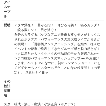
タイ
ムテ
ーブ
ル
説明
アタマ爆発！ 曲がる指！ 伸びる胃袋！ 寝るカラダ！
絞る脳ミソ！ 目が泳ぐ！
自分のカラダ＆ポップなアニメ映像＆変なモノがミックス
されたボクデス・パフォーマンスの集大成ライブがまさか
の実現！ 『吾妻橋ダンスクロッシング』を始め、様々な
イベントや都市で発表してきたグルーヴ感と脱力感とギミ
ックに満ちた大ネタ小ネタの作品群の中から厳選されたヘ
ンテコ絶妙パフォーマンスのマッシュアップver.をお届け
します。ベストLIVEなのに、初のワンマンショー！ にし
てビギナーもマイスターも見たことのない超展開！（の予
定）。 見逃せナイヨッ！
その
他注
意事
項
スタ
構成・演出・出演：小浜正寛（ボクデス）