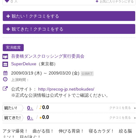
人
0
お気に入りチラシにする
観たい！クチコミをする
観てきた！クチコミをする
実演鑑賞
吾妻橋ダンスクロッシング実行委員会
SuperDeluxe
（東京都）
2009/03/19 (木) ～ 2009/03/20 (金)
公演終了
上演時間：
公式サイト：
http://precog-jp.net/bokudes/
※正式な公演情報は公式サイトでご確認ください。
0
/
0.0
人
0
/
0.0
人
アタマ爆発！ 曲がる指！ 伸びる胃袋！ 寝るカラダ！ 絞る脳
ミソ！ 目が泳ぐ！