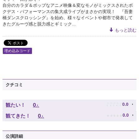
自分のカラダ＆ポップなアニメ映像＆変なモノがミックスされたボ
クデス・パフォーマンスの集大成ライブがまさかの実現！ 『吾妻
橋ダンスクロッシング』を始め、様々なイベントや都市で発表して
きたグルーヴ感と脱力感とギミック...
もっと読む
埋め込みコード
クチコミ
♪
♪
♪
♪
♪
0
0.0
観たい！
人
★
★
★
★
★
0
0.0
観てきた！
人
公演詳細