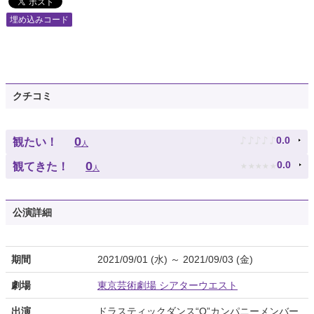
埋め込みコード
クチコミ
♪
♪
♪
♪
♪
0
0.0
観たい！
人
★
★
★
★
★
0
0.0
観てきた！
人
公演詳細
期間
2021/09/01 (水) ～ 2021/09/03 (金)
劇場
東京芸術劇場 シアターウエスト
出演
ドラスティックダンス“O”カンパニーメンバー