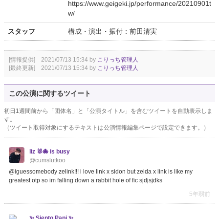
https://www.geigeki.jp/performance/20210901t
w/
スタッフ
構成・演出・振付：前田清実
[情報提供] 2021/07/13 15:34 by
こりっち管理人
[最終更新] 2021/07/13 15:34 by
こりっち管理人
この公演に関するツイート
初日1週間前から「団体名」と「公演タイトル」を含むツイートを自動表示しま
す。
（ツイート取得対象にするテキストは公演情報編集ページで設定できます。）
liz 🐰🐙 is busy
@cumslutkoo
@iguessomebody zelink!!! i love link x sidon but zelda x link is like my
greatest otp so im falling down a rabbit hole of fic sjdjsjdks
5年弱前
✨ Siento Papi ✨