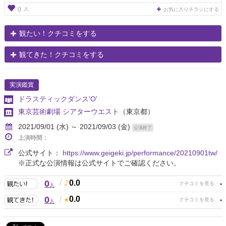
人
0
お気に入りチラシにする
観たい！クチコミをする
観てきた！クチコミをする
実演鑑賞
ドラスティックダンス'O'
東京芸術劇場 シアターウエスト
（東京都）
2021/09/01 (水) ～ 2021/09/03 (金)
公演終了
上演時間：
公式サイト：
https://www.geigeki.jp/performance/20210901tw/
※正式な公演情報は公式サイトでご確認ください。
0
/
0.0
人
0
/
0.0
人