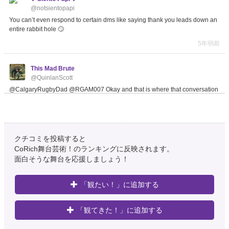
@notsientopapi
You can’t even respond to certain dms like saying thank you leads down an
entire rabbit hole 🙄
5年弱前
This Mad Brute
@QuinlanScott
@CalgaryRugbyDad @RGAM007 Okay and that is where that conversation
should stay between you and your doctor. So how…
https://t.co/jvwtPLHRY3
5年弱前
クチコミを投稿すると
Ananta Das
@AnantaD05919110
CoRich舞台芸術！のランキングに反映されます。
面白そうな舞台を応援しましょう！
@MichaelVaughan @Jaspritbumrah93 I thought @MichaelVaughan gonna
underground after the match in any rabbit hole..…
https://t.co/2xxHjbONg6
5年弱前
「観たい！」に追加する
Lasse Tandpetare
「観てきた！」に追加する
@axinabo
@Karsomendrake 100% hade kunnat vara ett rabbit hole jag dragit med dig