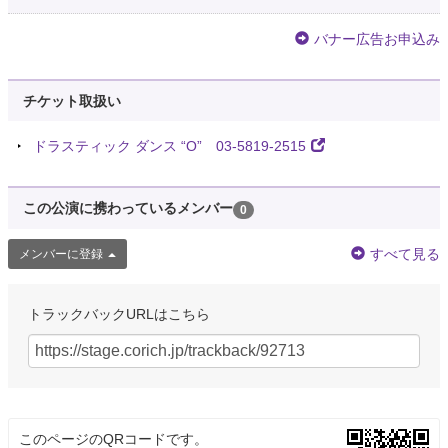
i
バナー広告お申込み
5年弱前
Neil Pierce
チケット取扱い
@NeilRyanPierce
@HiramFromTheChi So true. Down the rabbit hole from there.
ドラスティック ダンス “O” 03-5819-2515
5年弱前
この公演に携わっているメンバー
0
Popwwe | #FreeAustralia⚔️
@Popwwe_Your_Sea
すべて見る
@CHSdoctor @fasalash @CNN So half the country to you are Fascist,
メンバーに登録
damn you really did fell deep in the rabbit hole
5年弱前
トラックバックURLはこちら
Horace Dediu
@asymco
@balajis made a very convincing argument about the disruption of the “big
five” $AAPL $FB $MSFT $AMZN $GOOG via Cry…
https://t.co/8d8KHp3JJn
5年弱前
このページのQRコードです。