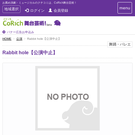
お薦め演劇・ミュージカルのクチコミは、CoRich舞台芸術！
T
menu
T
地域選択
ログイン
会員登録
o
o
g
g
g
g
l
l
バナー広告お申込み
e
e
HOME
公演
Rabbit hole【公演中止】
n
n
舞踊・バレエ
a
a
v
Rabbit hole【公演中止】
i
v
g
i
a
g
t
a
i
t
o
n
i
o
n