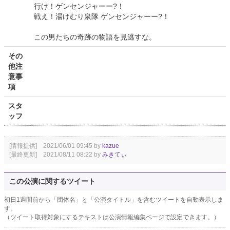
行け！ゲンセンジャーー?！
戦え！湯けむり泉隊 ゲンセンジャーー?！
この男たちの奇跡の物語を見逃すな。
その
他注
意事
項
スタ
ッフ
[情報提供] 2021/06/01 09:45 by
kazue
[最終更新] 2021/08/11 08:22 by
みきてぃ
この公演に関するツイート
初日1週間前から「団体名」と「公演タイトル」を含むツイートを自動表示しま
す。
（ツイート取得対象にするテキストは公演情報編集ページで設定できます。）