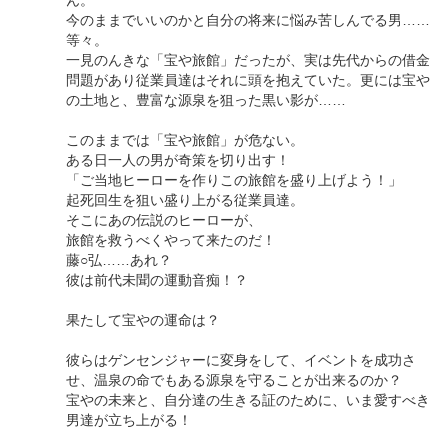
今のままでいいのかと自分の将来に悩み苦しんでる男……
等々。
一見のんきな「宝や旅館」だったが、実は先代からの借金
問題があり従業員達はそれに頭を抱えていた。更には宝や
の土地と、豊富な源泉を狙った黒い影が……
このままでは「宝や旅館」が危ない。
ある日一人の男が奇策を切り出す！
「ご当地ヒーローを作りこの旅館を盛り上げよう！」
起死回生を狙い盛り上がる従業員達。
そこにあの伝説のヒーローが、
旅館を救うべくやって来たのだ！
藤○弘……あれ？
彼は前代未聞の運動音痴！？
果たして宝やの運命は？
彼らはゲンセンジャーに変身をして、イベントを成功さ
せ、温泉の命でもある源泉を守ることが出来るのか？
宝やの未来と、自分達の生きる証のために、いま愛すべき
男達が立ち上がる！