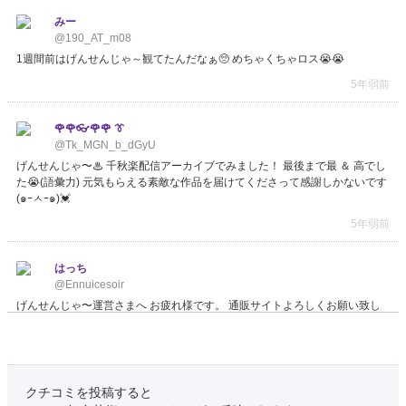
みー
@190_AT_m08
1週間前はげんせんじゃ～観てたんだなぁ🥺 めちゃくちゃロス😭😭
5年弱前
🌹🌹👓🌹🌹 👔
@Tk_MGN_b_dGyU
げんせんじゃ〜♨ 千秋楽配信アーカイブでみました！ 最後まで最 ＆ 高でし
た😭(語彙力) 元気もらえる素敵な作品を届けてくださって感謝しかないです
(๑ｰㅅｰ๑)💓
5年弱前
はっち
@Ennuicesoir
げんせんじゃ〜運営さまへ お疲れ様です。 通販サイトよろしくお願い致し
ます。
5年弱前
クチコミを投稿すると
♡。 𝖒𝖆𝖎 🐰🍒