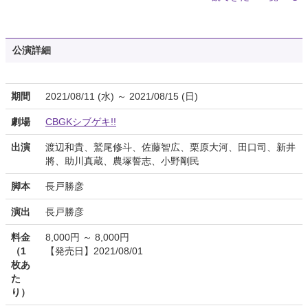
公演詳細
期間
2021/08/11 (水) ～ 2021/08/15 (日)
劇場
CBGKシブゲキ!!
出演
渡辺和貴、鷲尾修斗、佐藤智広、栗原大河、田口司、新井
將、助川真蔵、農塚誓志、小野剛民
脚本
長戸勝彦
演出
長戸勝彦
料金
8,000円 ～ 8,000円
（1
【発売日】2021/08/01
枚あ
た
り）