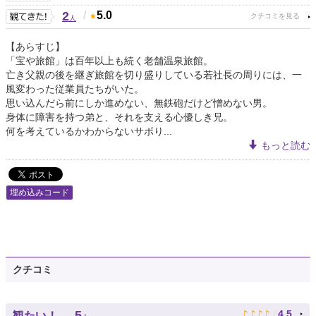
2
/
5.0
人
【あらすじ】
「宝や旅館」は百年以上も続く老舗温泉旅館。
亡き父親の後を継ぎ旅館を切り盛りしている若社長の周りには、一
風変わった従業員たちがいた。
思い込んだら前にしか進めない、無鉄砲だけど憎めない男。
身体に障害を持つ弟と、それを支える心優しき兄。
何を考えているかわからないサボり...
もっと読む
埋め込みコード
クチコミ
♪
♪
♪
♪
♪
5
4.5
観たい！