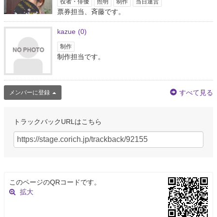
できないとはいえ配信だとそれ以上に…
役者・俳優
照明
制作
当日運営
票券担当、斉藤です。
5年弱前
kazue
(0)
edward
制作
@pcnikkor
制作担当です。
東京印書館様には昔、お世話になりました。 懐かしいです。
5年弱前
すべて見る
メンバーに登録
みー
@190_AT_m08
げんせんじゃ～全8公演お疲れ様でした🥰 毎公演とても面白くて楽しくてき
トラックバックURLはこちら
らきらした5日間でした✨ 一緒にシブゲキ通ったお友達たちのおかげで毎日
退屈しなかったし、私たちが1番楽しんでた自信しかない✌️笑 憎まれ口を叩
きながらも本当は心…
https://t.co/cVoezzYPYf
5年弱前
めばち
このページのQRコードです。
@myuebi
拡大
所JAPANで銚子電鉄のことやっててこの前げんせんじゃ～観た時の俳優さん
が出てらっしゃる びっくりした