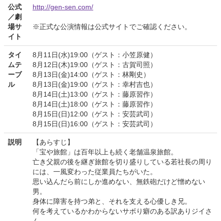
公式
http://gen-sen.com/
／劇
場サ
※正式な公演情報は公式サイトでご確認ください。
イト
タイ
8月11日(水)19:00（ゲスト：小笠原健）
ムテ
8月12日(木)19:00（ゲスト：古賀司照）
ーブ
8月13日(金)14:00（ゲスト：林剛史）
ル
8月13日(金)19:00（ゲスト：幸村吉也）
8月14日(土)13:00（ゲスト：藤原習作）
8月14日(土)18:00（ゲスト：藤原習作）
8月15日(日)12:00（ゲスト：安芸武司）
8月15日(日)16:00（ゲスト：安芸武司）
説明
【あらすじ】
「宝や旅館」は百年以上も続く老舗温泉旅館。
亡き父親の後を継ぎ旅館を切り盛りしている若社長の周り
には、一風変わった従業員たちがいた。
思い込んだら前にしか進めない、無鉄砲だけど憎めない
男。
身体に障害を持つ弟と、それを支える心優しき兄。
何を考えているかわからないサボり癖のある訳ありジイさ
ん。