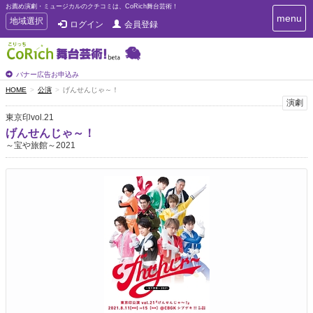
お薦め演劇・ミュージカルのクチコミは、CoRich舞台芸術！
T
menu
T
地域選択
ログイン
会員登録
o
o
g
g
g
g
l
l
バナー広告お申込み
e
e
HOME
公演
げんせんじゃ～！
n
n
演劇
a
a
v
東京印vol.21
i
v
げんせんじゃ～！
g
i
～宝や旅館～2021
a
g
t
a
i
t
o
n
i
o
n