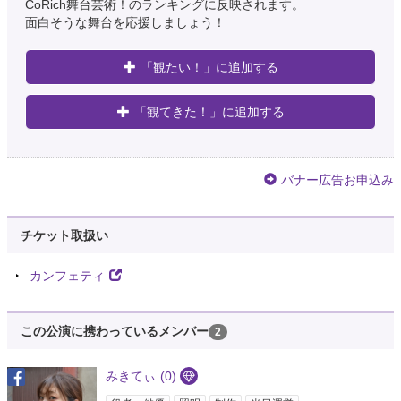
@__OxO_melooO
CoRich舞台芸術！のランキングに反映されます。
面白そうな舞台を応援しましょう！
げんせんじゃ〜の続編、一生待ってる。たぶん。
5年弱前
「観たい！」に追加する
♡。 𝖒𝖆𝖎 🐰🍒
@__OxO_melooO
「観てきた！」に追加する
ふぇいす〜は後輩ちゃんがたなべくん観たい！って言ってくれて、たいしゅ
うさんのだからって勝手に今までの作品の感じ想像して、雰囲気の予習にっ
てげんせんじゃ〜貸したりしたのに、ラスト全然報われない話でおよ？？？
ってなったんだよ、たしか。
バナー広告お申込み
5年弱前
チケット取扱い
はる(*´`)
@haru09304649
カンフェティ
げんせんじゃ〜げんせんじゃ〜って、耳に残るな。
5年弱前
この公演に携わっているメンバー
2
ぴーまん
@Nishiho11
みきてぃ
(0)
げんせんじゃアーカイブで2回目観てやっと理解した〜🥲普段から1回で理解