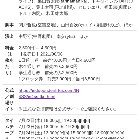
ライプ)、巣山賢太郎(tarinainanika)、ドヰタイジ(STAR☆J
ACKS)、葉山太司(飛ぶ劇場)、ヒロシエリ、福田恵(劇団レ
トルト内閣)、和田雄太郎
脚本
関戸哲也(空宙空地)、山田百次(ホエイ / 劇団野の上)、ほか
演出
中野守(中野劇団)、南参(yhs)、ほか
料金
2,500円 ～ 4,500円
（1
【発売日】2021/06/06
枚あ
1日通し券 前売4,000円／当日4,500円
た
木金通し券 前売のみ3,600円
り）
学生通し券 前売のみ2,500円
1ブロック券 前売3,000円／当日3,500円
公式
https://independent-fes.com/IN
／劇
4SS/in4ss-tko.html
場サ
イト
※正式な公演情報は公式サイトでご確認ください。
タイ
7月22日(木) 18:00[c][j] 19:30[a][b][d]
ムテ
7月23日(金) 18:00[e][h] 19:30[g][i][f]
ーブ
7月24日(土) 13:00[g][c][b] 15:30[d][j][i] 18:00[f][h][e][a]