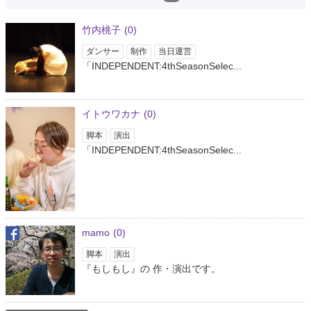
@jchrthomas
@HawleyMO @kmbc @RaquelMartinTV @newspressnow @kytv
竹内桃子
(0)
@KRCG13 @FOX2now @KMOV @Missourinet @KOMUnews
@kfvsnews…
https://t.co/t4v9rTPtA6
ダンサー
制作
当日運営
約5年前
「INDEPENDENT:4thSeasonSelec...
The Independent
@Independent
イトウワカナ
(0)
Paris Hilton is not pregnant and blames new push-up bra for false rumours
脚本
演出
https://t.co/KmDmR2RYJ7
「INDEPENDENT:4thSeasonSelec...
約5年前
Koteka Pastor
@KotekaPastor
Behind the stampede on the Indonesian military was a terrible tragedy;
mamo
(0)
terror, propaganda, intimida…
https://t.co/GFJhcNWrkk
#SystemicRacism
約5年前
脚本
演出
『もしもし』の 作・演出です。
Stefhanie Oliveira #freeBritney
@stefhanieOlive4