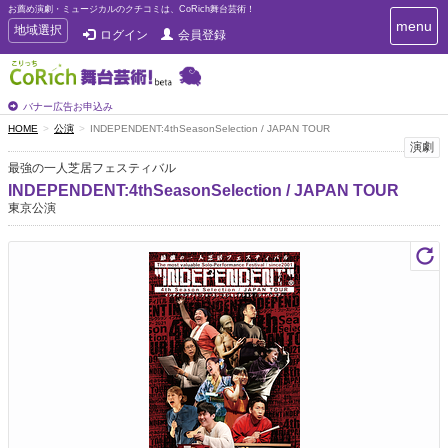
お薦め演劇・ミュージカルのクチコミは、CoRich舞台芸術！
T
menu
T
地域選択
ログイン
会員登録
o
o
g
g
g
g
l
l
バナー広告お申込み
e
e
HOME
公演
INDEPENDENT:4thSeasonSelection / JAPAN TOUR
n
n
演劇
a
a
v
最強の一人芝居フェスティバル
i
v
INDEPENDENT:4thSeasonSelection / JAPAN TOUR
g
i
東京公演
a
g
t
a
i
t
o
n
i
o
n