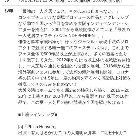
ル
7月25日(日) 11:00[h][b][i] 13:30[j][a][e] 16:00[d][f][c][g]
説明
「最強の一人芝居フェス、その歩みは止まらない。」
コンセプチュアルな劇場プロデュース作品とアグレッシブ
な活動で全国から注目を集める大阪インディペンデントシ
アターを拠点に、2001年から継続開催されている「最強の
一人芝居フェスティバル=INDEPENDENT」。
俳優と脚本家演出家が、様々なジャンル・表現手法のソロ
アクトで競演する唯一無二のフェスティバルは、これまで
フェス全体で500作品以上が上演され、多くの観客と創り
手を魅了してきた。2012年からは地域主体の地域版も開始
し、一人芝居を通じた全国的な交流を展開。2018年からは
海外演劇フェスに参加して念願の海外展開も開始。コロナ
禍の続く中でも5年に一度の約束を守るべく感染防止対策を
徹底してその歩みを止めない!!
大阪公演はホームである新2ndの杮落しを飾り、2016～20
20年に上演された200作品以上から厳選された珠玉の10作
品で、この夏一人芝居の熱い競演が全国を駆け抜ける！
■上演ラインナップ■
[a]「Phish Heaven」
出演：有元はるか(カヨコの大発明)×脚本：二朗松田(カヨ