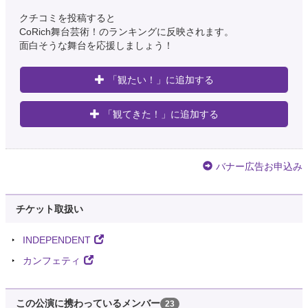
クチコミを投稿すると
Oupa Khalanga Baloyi
CoRich舞台芸術！のランキングに反映されます。
@OupaBaloyi7
面白そうな舞台を応援しましょう！
@adv_independent I am talking about Dolly, Billiat and Castro.
約5年前
「観たい！」に追加する
Ian Hamilton
「観てきた！」に追加する
@ianhamilton_
@avatar2poster This concept of "demands" is completely irrelevant. Players
don't get to make demands, developers ar…
https://t.co/SuACD9yoUP
バナー広告お申込み
約5年前
Sir Lancelot
チケット取扱い
@flixreby
@Kenyans It wont pass. Executive and Parliament are distinct independent
INDEPENDENT
arms of government. This goes against the…
https://t.co/aHlCNL7q8y
カンフェティ
約5年前
🆘 #GetVaccinated 🇺🇸🗽⚖️
この公演に携わっているメンバー
23