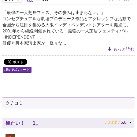
人
「最強の一人芝居フェス、その歩みは止まらない。」
コンセプチュアルな劇場プロデュース作品とアグレッシブな活動で
全国から注目を集める大阪インディペンデントシアターを拠点に、
2001年から継続開催されている「最強の一人芝居フェスティバル
=INDEPENDENT」。
俳優と脚本家演出家が、様々な...
もっと読む
埋め込みコード
クチコミ
♪
♪
♪
♪
♪
1
5.0
観たい！
人