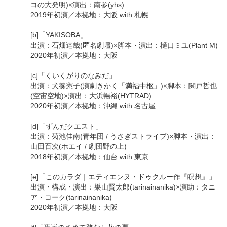
コの大発明)×演出：南参(yhs)
2019年初演／本拠地：大阪 with 札幌
[b]「YAKISOBA」
出演：石畑達哉(匿名劇壇)×脚本・演出：樋口ミユ(Plant M)
2020年初演／本拠地：大阪
[c]「くいくがりのなみだ」
出演：犬養憲子(演劇きかく「満福中枢」)×脚本：関戸哲也
(空宙空地)×演出：大浜暢裕(HYTRAD)
2020年初演／本拠地：沖縄 with 名古屋
[d]「ずんだクエスト」
出演：菊池佳南(青年団 / うさぎストライプ)×脚本・演出：
山田百次(ホエイ / 劇団野の上)
2018年初演／本拠地：仙台 with 東京
[e]「このカラダ｜エティエンヌ・ドゥクルー作『瞑想』」
出演・構成・演出：巣山賢太郎(tarinainanika)×演助：タニ
ア・コーク(tarinainanika)
2020年初演／本拠地：大阪