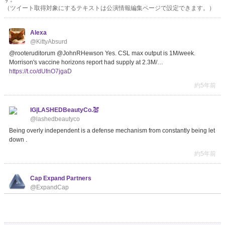
（ツイート取得対象にするテキストは公演情報編集ページで設定できます。）
Alexa
@KittyAbsurd
@rooteruditorum @JohnRHewson Yes. CSL max output is 1M/week.
Morrison's vaccine horizons report had supply at 2.3M/…
https://t.co/dUfnO7jgaD
約5年前
IG|LASHEDBeautyCo.💒
@lashedbeautyco
Being overly independent is a defense mechanism from constantly being let
down .
約5年前
Cap Expand Partners
@ExpandCap
𝐈𝐧𝐭𝐫𝐨𝐝𝐮𝐜𝐢𝐧𝐠 𝐂𝐚𝐩 𝐄𝐱𝐩𝐚𝐧𝐝 𝐏𝐚𝐫𝐭𝐧𝐞𝐫𝐬 Exciting windows of opportunity for mid-
sized businesses considering expansion over…
https://t.co/VqFqDJA4dq
約5年前