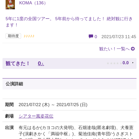
KOMA（136）
5年に1度の全国ツアー。 5年前から待ってました！ 絶対観に行き
ます！
♪♪♪♪♪
期待度
0
2021/07/23 11:45
観たい！一覧へ
★
★
★
★
★
0
0.0
観てきた！
人
公演詳細
期間
2021/07/22 (木) ～ 2021/07/25 (日)
劇場
シアター風姿花伝
出演
有元はるか(カヨコの大発明)、石畑達哉(匿名劇壇)、犬養憲
子(演劇きかく「満福中枢」)、菊池佳南(青年団/うさぎスト