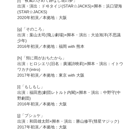
[f]「夜嵐のさめて跡なし花の夢」
出演・演出：ドヰタイジ(STAR☆JACKS)×脚本：浜口望海
(STAR☆JACKS)
2020年初演／本拠地：大阪
[g]「そのころ」
出演：葉山太司(飛ぶ劇場)×脚本・演出：大迫旭洋(不思議
少年)
2016年初演／本拠地：福岡 with 熊本
[h]「頬に雨がおちたから」
出演：ヒロシエリ(旧名：廣瀬詩映莉)×脚本・演出：イトウ
ワカナ(intro)
2017年初演／本拠地：東京 with 大阪
[i]「もしもし」
出演：福田恵(劇団レトルト内閣)×脚本・演出：中野守(中
野劇団)
2016年初演／本拠地：大阪
[j]「プシュケ」
出演：和田雄太郎×脚本・演出：勝山修平(彗星マジック)
2017年初演／本拠地：大阪