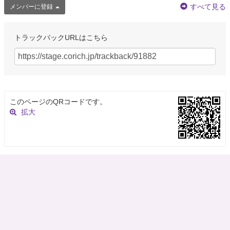
@Independent @cassiepetrey🤢🤢
#FreeBritney
すべて見る
メンバーに登録
約5年前
トラックバックURLはこちら
Donwyn #WeAreCorbyn
@Donwyn6
@Jessthelefty @GillDay7 I really want to vote Labour, but can't, its like
deciding between death by hanging or drow…
https://t.co/YmMaxZddA4
約5年前
このページのQRコードです。
拡大
FNA
@fnainsurance
Direct carriers have always been a strong competitor against independent
agencies. Follow the link for five ways to…
https://t.co/5hNOAxSFNm
約5年前
Jacquie
@musiclov3rzz
-Hear new singles Wrote This Song For You - He Will Bring You Through
https://t.co/gSaN5Wiwkk
in…
https://t.co/T3Jt0iQj3w
#KennyTomlin