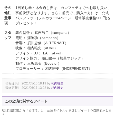
その
1日通し券・木金通し券は、カンフェティでのお取り扱い、
他注
事前決済となります。さらに前売でご購入の方には、公式
意事
パンフレット(フルカラー24ページ・通常販売価格500円)を
項
プレゼント！
スタ
舞台監督： 武吉浩二（campana）
ッフ
照明： 溝渕功（campana）
音響： 須川忠俊（ALTERNAIT）
映像： 相内唯史（at will）
デザイン・DJ： T.A.（at will）
デザイン協力： 勝山修平（彗星マジック）
制作： 三坂恵美（Booster）
プロデューサー： 相内唯史（INDEPENDENT）
[情報提供] 2021/05/10 18:19 by
相内唯史
[最終更新] 2021/06/17 13:02 by
相内唯史
この公演に関するツイート
初日1週間前から「団体名」と「公演タイトル」を含むツイートを自動表示しま
す。