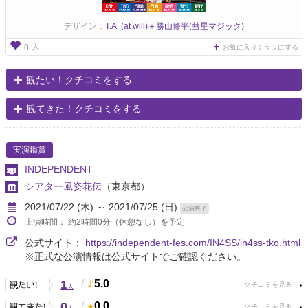
デザイン：
T.A. (at will)＋勝山修平(彗星マジック)
人
0
お気に入りチラシにする
観たい！クチコミをする
観てきた！クチコミをする
実演鑑賞
INDEPENDENT
シアター風姿花伝
（東京都）
2021/07/22 (木) ～ 2021/07/25 (日)
公演終了
上演時間： 約2時間0分（休憩なし）を予定
公式サイト：
https://independent-fes.com/IN4SS/in4ss-tko.html
※正式な公演情報は公式サイトでご確認ください。
1
/
5.0
人
0
/
0.0