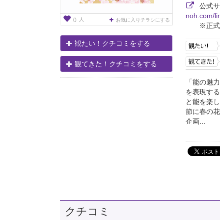
公式
noh.com/l
人
0
お気に入りチラシにする
※正式
観たい！クチコミをする
観てきた！クチコミをする
「能の魅力
を表現する
と能を楽し
節に春の花
企画...
クチコミ