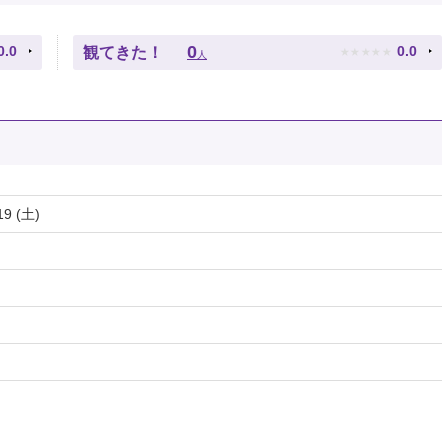
★
★
★
★
★
0
0.0
0.0
観てきた！
人
19 (土)