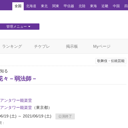
！
全国
北海道
東北
関東
甲信越
北陸
東海
近畿
中国
四
管理メニュー
団体WEBサイト管理
顧客管理
ランキング
チケプレ
掲示板
Myページ
歌舞伎・伝統芸能
知る
花々－弱法師－
アンタワー能楽堂
アンタワー能楽堂
（東京都）
06/19 (土) ～ 2021/06/19 (土)
公演終了
間：