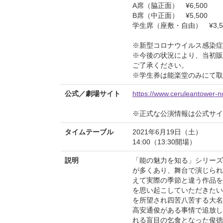
A席（脇正面） ¥6,500
B席（中正面） ¥5,500
学生席（座敷・自由） ¥3,5
※新型コロナウイルス感染症
※今後の状況により、当初販
ご了承ください。
※学生券は能楽堂のみにて取
公式／劇場サイト
https://www.ceruleantower-
※正式な公演情報は公式サ
タイムテーブル
2021年6月19日（土）
14:00（13:30開場）
説明
「能の魅力を知る」シリーズ
が多くあり、舞台で演じられ
えて実際の季節と違う作品を
を思い起こしていただきたい
を所望され四苦八苦する大名
高安通俊がある事情で追放し
れる盲目の乞食となった俊徳