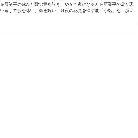
在原業平の詠んだ歌の意を説き、やがて夜になると在原業平の霊が現
い返して歌を詠い、舞を舞い、月夜の花見を催す能「小塩」を上演い