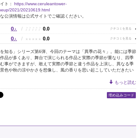
サイト：
https://www.ceruleantower-
ineup/2021/20210619.html
な公演情報は公式サイトでご確認ください。
0
♪
♪
♪
♪
♪
/
0.0
人
0
★
★
★
★
★
/
0.0
人
を知る」シリーズ第6弾、今回のテーマは「異季の花々」。能には季節
作品が多くあり、舞台で演じられる作品と実際の季節が重なり、四季
む事ができますが、敢えて実際の季節と違う作品を上演し、異なる季
景色や秋の涼やかさを想像し、風の香りを思い起こしていただきたい
もっと読む
埋め込みコード