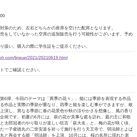
00
対策のため、左右どちらかの座席を空けた配席となります。
売をしていなかった空席の追加販売を行う可能性がございます。予め
り扱い。購入の際に学生証をご提示ください。
noh.com/lineup/2021/20210619.html
イトでご確認ください。
第6弾、今回のテーマは「異季の花々」。能には季節を表現する作品
る作品と実際の季節が重なり、四季と能を楽しむ事ができますが、敢
上演し、異なる季節に春の花景色や秋の涼やかさを想像し、風の香り
企画です。初夏の6月には、萩の花が見事な庭を訪れ、庭の主に和歌
と太郎冠者のやり取りが楽しい狂言「萩大名」と、梅の花が咲く頃、
た一子俊徳丸の二世安楽を祈って施行を行う天王寺で、弱法師とよば
丸と再会する能「弱法師」を上演、10月には、桜の名所に現れた老