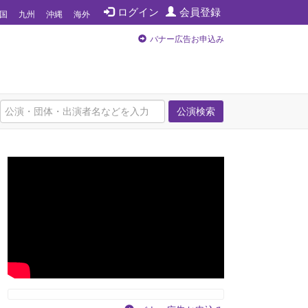
ログイン
会員登録
国
九州
沖縄
海外
バナー広告お申込み
公演検索