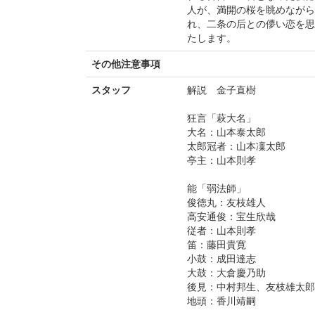
人が、満開の桜を眺めながら
れ、二条の后との儚い恋を思
たします。
その他注意事項
スタッフ
解説 金子直樹
狂言「萩大名」
大名：山本泰太郎
太郎冠者：山本凜太郎
亭主：山本則孝
能「弱法師」
俊徳丸：友枝雄人
高安通俊：宝生欣哉
従者：山本則孝
笛：藤田貴寛
小鼓：成田達志
大鼓：大倉慶乃助
後見：中村邦生、友枝雄太郎
地頭：香川靖嗣