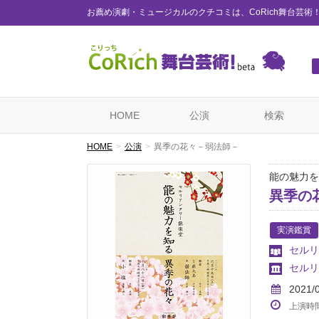
お薦め演劇・ミュージカルのクチコミは、CoRich舞台芸術
HOME
公演
検索
HOME
公演
異季の花々－弱法師－
能の魅力を
異季の
実演鑑賞
セルリ
セルリ
2021/
上演時