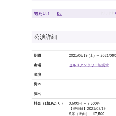
♪
♪
♪
♪
♪
0
観たい！
人
公演詳細
期間
2021/06/19 (土) ～ 2021/06/
劇場
セルリアンタワー能楽堂
出演
脚本
演出
料金（1枚あたり）
3,500円 ～ 7,500円
【発売日】2021/03/19
S席（正面） ¥7,500