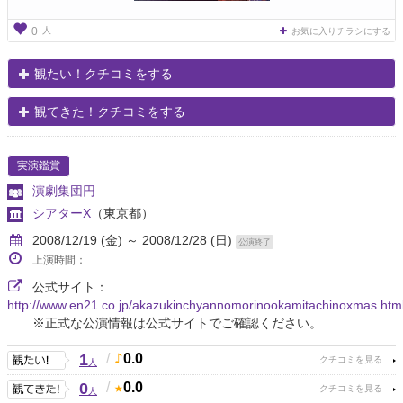
人
0
お気に入りチラシにする
観たい！クチコミをする
観てきた！クチコミをする
実演鑑賞
演劇集団円
シアターX
（東京都）
2008/12/19 (金) ～ 2008/12/28 (日)
公演終了
上演時間：
公式サイト：
http://www.en21.co.jp/akazukinchyannomorinookamitachinoxmas.htm
※正式な公演情報は公式サイトでご確認ください。
1
/
0.0
人
0
/
0.0
人