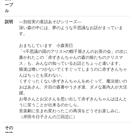
ーブ
ル
説明
―別役実の童話あそびシリーズ―
深い森の中には、夢のような不思議なお話がまっていま
す。
おまちしています 小森美巳
「<不思議の国のアリス>の帽子屋さんのお茶の会」の次に
書かれたこの「赤ずきんちゃんの森の狼たちのクリスマ
ス」も、みんなの知っているお話とちょっと違います。
狼達は喰いつかないでくすぐってしまうのに赤ずきんちゃ
んはちっとも笑わない。
くすぐったくない赤ずきんちゃんをめぐって、魔法使いの
おばあさん、片目の森番やうさぎ達、ダメな案内人が大活
躍。
お母さんとお父さんを思い出して赤ずきんちゃんはほんと
うに笑うことが出来るのかしら。
音楽劇に生まれ変わったこの再演をどうぞお楽しみに。
（岸田今日子さんの三回忌に）
その