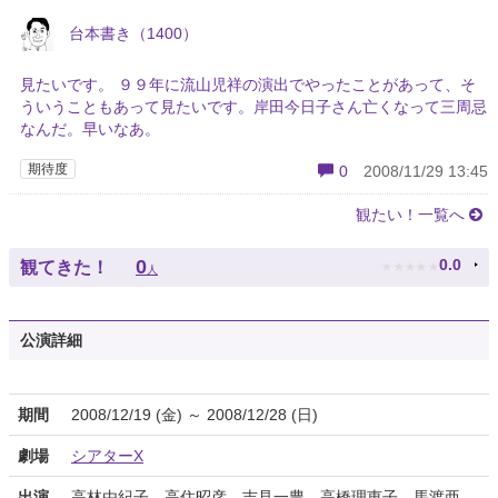
台本書き（1400）
見たいです。 ９９年に流山児祥の演出でやったことがあって、そ
ういうこともあって見たいです。岸田今日子さん亡くなって三周忌
なんだ。早いなあ。
期待度
0
2008/11/29 13:45
観たい！一覧へ
★
★
★
★
★
0
0.0
観てきた！
人
公演詳細
期間
2008/12/19 (金) ～ 2008/12/28 (日)
劇場
シアターX
出演
高林由紀子、高住昭彦、吉見一豊、高橋理恵子、馬渡亜