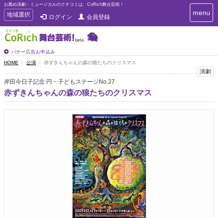
お薦め演劇・ミュージカルのクチコミは、CoRich舞台芸術！
T
menu
T
地域選択
ログイン
会員登録
o
o
g
g
g
g
l
l
バナー広告お申込み
e
e
HOME
公演
赤ずきんちゃんの森の狼たちのクリスマス
n
n
演劇
a
a
v
岸田今日子記念 円・子どもステージNo.27
i
v
赤ずきんちゃんの森の狼たちのクリスマス
g
i
a
g
t
a
i
t
o
n
i
o
n