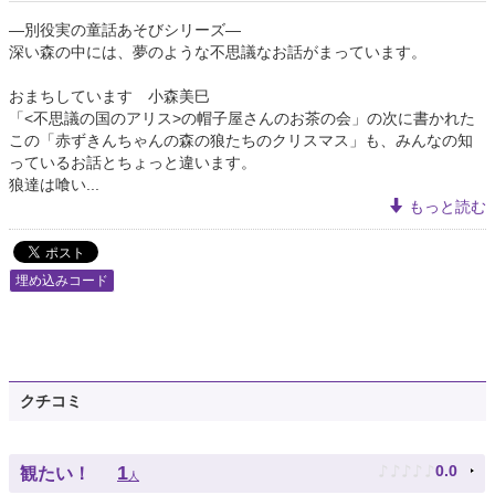
―別役実の童話あそびシリーズ―
深い森の中には、夢のような不思議なお話がまっています。
おまちしています 小森美巳
「<不思議の国のアリス>の帽子屋さんのお茶の会」の次に書かれた
この「赤ずきんちゃんの森の狼たちのクリスマス」も、みんなの知
っているお話とちょっと違います。
狼達は喰い...
もっと読む
埋め込みコード
クチコミ
♪
♪
♪
♪
♪
1
0.0
観たい！
人