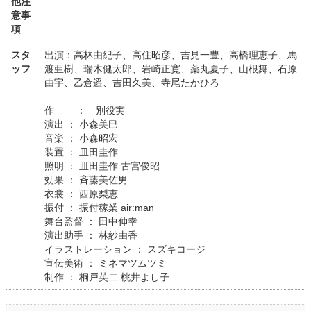
他注
意事
項
スタ
出演：高林由紀子、高住昭彦、吉見一豊、高橋理恵子、馬
ッフ
渡亜樹、瑞木健太郎、岩崎正寛、薬丸夏子、山根舞、石原
由宇、乙倉遥、吉田久美、寺尾たかひろ
作 ： 別役実
演出 ： 小森美巳
音楽 ： 小森昭宏
装置 ： 皿田圭作
照明 ： 皿田圭作 古宮俊昭
効果 ： 斉藤美佐男
衣裳 ： 西原梨恵
振付 ： 振付稼業 air:man
舞台監督 ： 田中伸幸
演出助手 ： 林紗由香
イラストレーション ： スズキコージ
宣伝美術 ： ミネマツムツミ
制作 ： 桐戸英二 桃井よし子