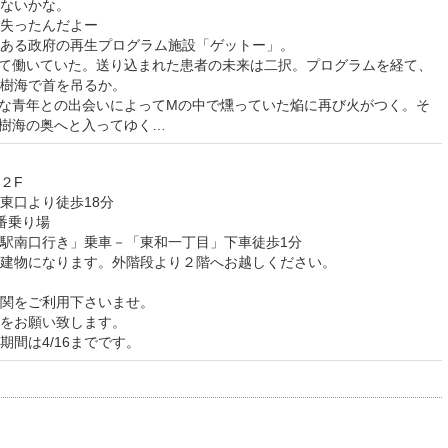
ないかな。
失ったんだよー
ある政府の再生プログラム施設「ゲットー」。
て働いていた。送り込まれた患者の未来は二択。プログラムを経て、
樹海で首を吊るか。
な青年との出会いによってMの中で燻っていた焔に再び火がつく。そ
樹海の奥へと入ってゆく…
２F
東口より徒歩18分
番乗り場
駅南口行き」乗車－「東和一丁目」下車徒歩1分
建物になります。外階段より２階へお越しください。
関をご利用下さいませ。
をお願い致します。
間は4/16までです。