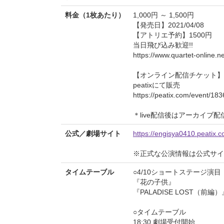
料金（1枚あたり）
1,000円 ～ 1,500円
【発売日】2021/04/08
【アトリエ予約】1500円
当日飛び込み歓迎!!
https://www.quartet-online.ne
【オンライン配信チケット】1
peatixにて販売
https://peatix.com/event/18
＊live配信後はアーカイブ
公式／劇場サイト
https://engisya0410.peatix.c
※正式な公演情報は公式サ
タイムテーブル
○4/10ショートステージ演目
『花の子供』
『PALADISE LOST（前編）
○タイムテーブル
18:30 劇場受付開始