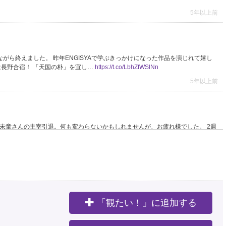
5年以上前
いながら終えました。 昨年ENGISYAで学ぶきっかけになった作品を演じれて嬉し
は長野合宿！ 「天国の朴」を宜し…
https://t.co/LbhZfWSlNn
5年以上前
未童さんの主宰引退。何も変わらないかもしれませんが、お疲れ様でした。 2週
公演『Mercy To…
https://t.co/RtC02vUKAl
#ENGISYA
5年以上前
、 さん 10日前編、11日後編。この作品は正直難しく、かつ「未童無双」のイメージがあ
「観たい！」に追加する
内海錬人
#瀧口涼介
#高畠祐一朗
#中村蓮
#古角貴弘
。
5年以上前