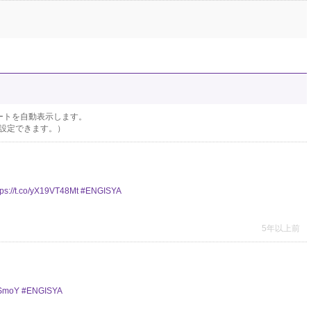
ートを自動表示します。
設定できます。）
tps://t.co/yX19VT48Mt
#ENGISYA
5年以上前
vSmoY
#ENGISYA