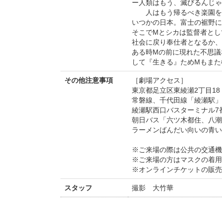
ー人類はもう、滅びるんじゃ
人はもう帰るべき楽園を
いつかの日本。富士の裾野に
そこでMとシカは監督者とし
社会に戻り奉仕者となるか、
ある時Mの前に現れた不思議
して『生きる』ためMもまた
その他注意事項
［劇場アクセス］
東京都足立区東綾瀬2丁目18 
常磐線、千代田線「綾瀬駅」
綾瀬駅西口バスターミナル7
朝日バス「六ツ木都住、八潮
ラーメンばんだい向いの青い
※ご来場の際は公共の交通機
※ご来場の方はマスクの着用
※オンラインチケットの販売期
スタッフ
撮影 大竹華