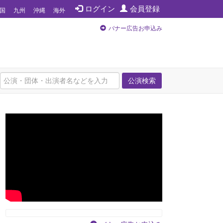
ログイン
会員登録
国
九州
沖縄
海外
バナー広告お申込み
公演検索