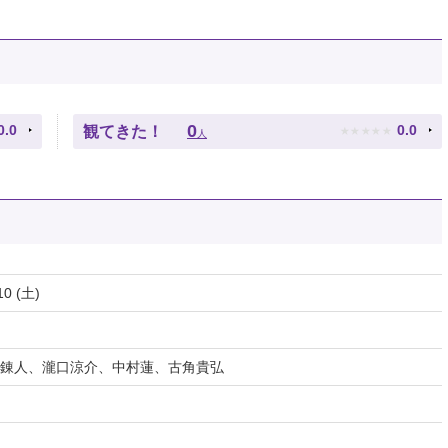
★
★
★
★
★
0
0.0
0.0
観てきた！
人
10 (土)
錬人、瀧口涼介、中村蓮、古角貴弘