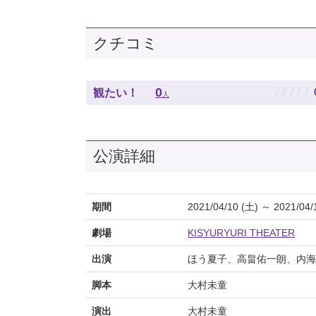
クチコミ
♪
♪
♪
♪
♪
0
観たい！
人
公演詳細
期間
2021/04/10 (土) ～ 2021/04/
劇場
KISYURYURI THEATER
出演
ほう夏子、高畠佑一朗、内海
脚本
大村未童
演出
大村未童