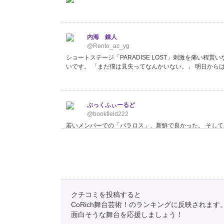
内海 錬人
@Rento_ac_yg
ショートステージ「PARADISE LOST」刺激を痛い程貰
いです。 「まだ僕は見失ってなんかいない。」 明日から
ぶっくふぃーるど
@bookfield222
若いメンバーでの「パラロス」、新鮮で良かった。 そして
間後に控えた「女、慈愛。」「男、革命。」をテーマにした 本
ぶっくふぃーるど
@bookfield222
『PARADAISE LOST』 さん、 さん、 さん、 さん
クチコミを投稿すると
るため、特に錬人さんは大変…
https://t.co/XX8kFWzh73
#
CoRich舞台芸術！のランキングに反映されます
面白そうな舞台を応援しましょう！