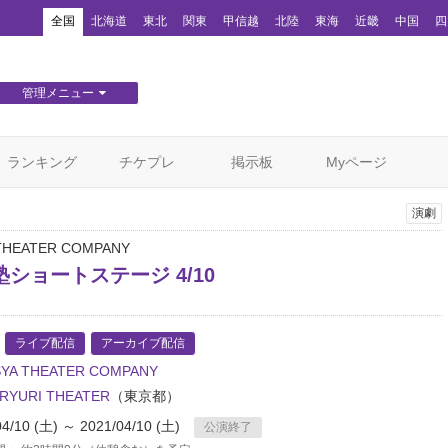
！
全国
北海道
東北
関東
甲信越
北陸
東海
近畿
中国
四
管理メニュー
団体WEBサイト管理
顧客管理
ランキング
チケプレ
掲示板
Myページ
演劇
THEATER COMPANY
ショートステージ 4/10
ライブ配信
アーカイブ配信
SYA THEATER COMPANY
URYURI THEATER
（東京都）
04/10 (土) ～ 2021/04/10 (土)
公演終了