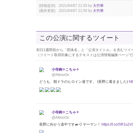
[情報提供] 2021/04/07 21:55 by
大竹華
[最終更新] 2021/04/07 21:56 by
大竹華
この公演に関するツイート
初日1週間前から「団体名」と「公演タイトル」を含むツイ
（ツイート取得対象にするテキストは公演情報編集ページで
小寺絢✧こちゃ✧
@AltmoOn
どうも、朝ドラのヒロイン達です。 (長野に着きました)
ht
小寺絢✧こちゃ✧
@AltmoOn
長野に向かう道中です🚙💨 ヤーマン！
https://t.co/SR1u2