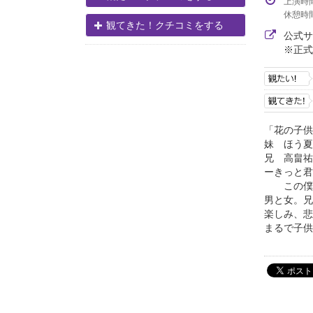
上演時
休憩時
観てきた！クチコミをする
公式
※正式
「花の子供
妹 ほう夏
兄 高畠祐
ーきっと君
この僕は
男と女。兄
楽しみ、悲
まるで子供