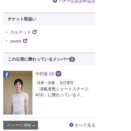
バナー広告お申込み
チケット取扱い
カルテット
peatix
この公演に携わっているメンバー
1
中村蓮
(0)
役者・俳優
当日運営
「演氣者塾ショートステージ
4/10」に携わっているメ...
すべて見る
メンバーに登録