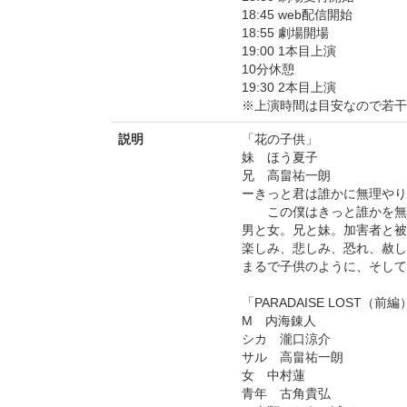
18:45 web配信開始
18:55 劇場開場
19:00 1本目上演
10分休憩
19:30 2本目上演
※上演時間は目安なので若干
説明
「花の子供」
妹 ほう夏子
兄 高畠祐一朗
ーきっと君は誰かに無理やり
この僕はきっと誰かを無理
男と女。兄と妹。加害者と被
楽しみ、悲しみ、恐れ、赦し
まるで子供のように、そして
「PARADAISE LOST（前編
M 内海錬人
シカ 瀧口涼介
サル 高畠祐一朗
女 中村蓮
青年 古角貴弘