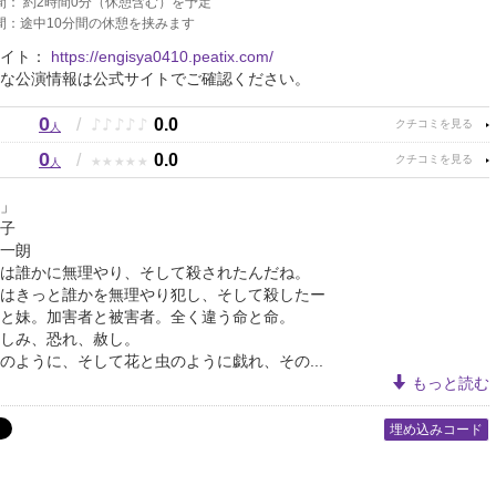
間： 約2時間0分（休憩含む）を予定
間：途中10分間の休憩を挟みます
サイト：
https://engisya0410.peatix.com/
な公演情報は公式サイトでご確認ください。
0
♪
♪
♪
♪
♪
/
0.0
人
0
★
★
★
★
★
/
0.0
人
」
子
一朗
は誰かに無理やり、そして殺されたんだね。
きっと誰かを無理やり犯し、そして殺したー
と妹。加害者と被害者。全く違う命と命。
しみ、恐れ、赦し。
のように、そして花と虫のように戯れ、その...
もっと読む
埋め込みコード