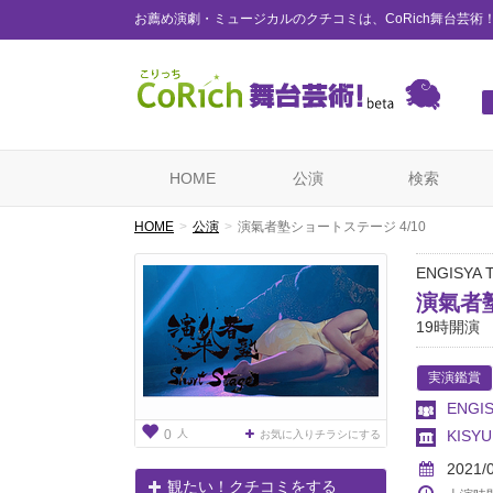
お薦め演劇・ミュージカルのクチコミは、CoRich舞台芸術
HOME
公演
検索
HOME
公演
演氣者塾ショートステージ 4/10
ENGISYA 
演氣者塾
19時開演
実演鑑賞
ENGI
人
KISY
0
お気に入りチラシにする
2021/
観たい！クチコミをする