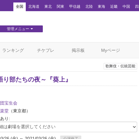
！
全国
北海道
東北
関東
甲信越
北陸
東海
近畿
中国
四
管理メニュー
団体WEBサイト管理
顧客管理
ランキング
チケプレ
掲示板
Myページ
歌舞伎・伝統芸能
語り部たちの夜～『葵上』
団宝生会
楽堂
（東京都）
あり:
03/26 (金) ～ 2021/03/26 (金)
公演終了