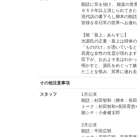
朗読に耳を傾け、 能楽の世
６５０年以上演じられてきた
現代語の書下ろし脚本の朗読
皆様を非日常の世界へお連れ
【能「葵上」あらすじ】
光源氏の正妻・葵上は得体の
「もののけ」が憑いていると
高貴な女性の生霊が現れます
臣下が、おおよそ名はわかっ
明かすと、源氏をめぐって嫉
たことを恨み、冥界に連れ去
その他注意事項
スタッフ
1月公演
朗読：杉田智和（脚本：長田
トーク：杉田智和×長田育恵
能シテ：小倉健太郎
2月公演
朗読：平田広明