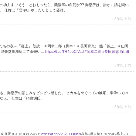
の功力すごそう！とおもったら、陰陽師の血筋か?? 御息所は、誰かに話を聞い
 仕舞は「雪 ｷﾘ」ゆったりとして優雅。
5年以上前
能～語り部たちの夜～「葵上」 朗読：＃岡幸二郎（脚本：＃長田育恵） 能「葵上」＃山田
宝生能楽堂事務所にて販売い…
https://t.co/TR4poClVad
#岡幸二郎
#長田育恵
#山田
5年以上前
でも、御息所の悲しみをビシビシ感じた。 ヒカルをめぐっての嫉妬、車争いでの
なぁ。 仕舞は「須磨源氏」
5年以上前
のを来月岡さんがされるのよ
https://t.co/2v3kCH30hN
夜能-語り部たちの夜-葵上-３