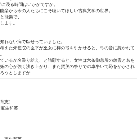
界に浸る時間はいかがですか。
能楽から今の人たちにこそ聴いてほしい古典文学の世界。
と能楽で、
します。
知れない病で臥せっていました。
考えた朱雀院の臣下が巫女に梓の弓を引かせると、弓の音に惹かれて
。
ているが名乗り給え、と請願すると、女性は六条御息所の怨霊と名を
妬の心が強く沸き上がり、また賀茂の祭りでの車争いで恥をかかされ
ろうとしますが…
育恵）
×宝生和英