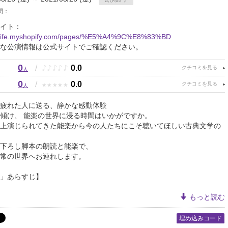
間：
イト：
ohlife.myshopify.com/pages/%E5%A4%9C%E8%83%BD
な公演情報は公式サイトでご確認ください。
0
♪
♪
♪
♪
♪
/
0.0
人
0
★
★
★
★
★
/
0.0
人
疲れた人に送る、静かな感動体験
傾け、 能楽の世界に浸る時間はいかがですか。
上演じられてきた能楽から今の人たちにこそ聴いてほしい古典文学の
下ろし脚本の朗読と能楽で、
常の世界へお連れします。
」あらすじ】
もっと読む
埋め込みコード