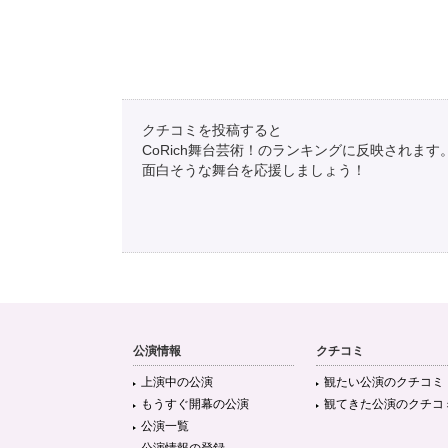
月
薙野信喜
@nonchan_hg
クチコミを投稿すると
「夜能〜語り部たちの夜〜『葵上』」いとうせいこう×長田育
CoRich舞台芸術！のランキングに反映されます
面白そうな舞台を応援しましょう！
ステージナタリー
@stage_natalie
【特集】「夜能～語り部たちの夜～『葵上』」いとうせいこ
チャル
https://t.co/8QmdsD2ouj
https://t.co/HQXiwWJvPY
公演情報
クチコミ
上演中の公演
観たい公演のクチコミ
もうすぐ開幕の公演
観てきた公演のクチコ
公演一覧