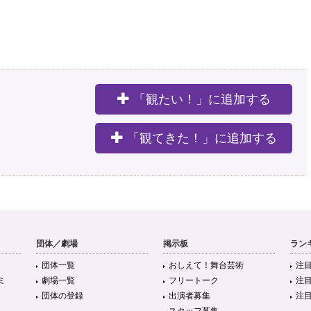
5年以上前
恵 対談 - ステージナタリー 特集・インタビュー
https://t.co/gclmiOC6YK
「観たい！」に追加する
。
5年以上前
「観てきた！」に追加する
う×長田育恵 対談 | 分裂した世界で己と会う、能楽はアバンギャルドで超バー
#いとうせいこう
#長田育恵
団体／劇場
掲示板
ラン
団体一覧
おしえて！舞台芸術
注
ミ
劇場一覧
フリートーク
注
団体の登録
出演者募集
注