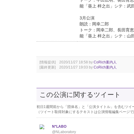
トーク：平田広明、長田育恵
能「葵上 梓之出」シテ：武
3月公演
朗読：岡幸二郎
トーク：岡幸二郎、長田育恵
能「葵上 梓之出」シテ：山
[情報提供] 2020/11/27 18:58 by
CoRich案内人
[最終更新] 2020/11/27 19:03 by
CoRich案内人
この公演に関するツイート
初日1週間前から「団体名」と「公演タイトル」を含むツイ
（ツイート取得対象にするテキストは公演情報編集ページで
N*LABO
@NLaboratory