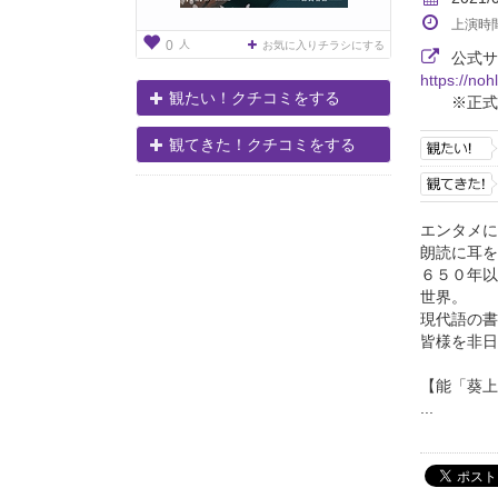
上演時
人
0
お気に入りチラシにする
公式サ
https://n
観たい！クチコミをする
※正式
観てきた！クチコミをする
エンタメに
朗読に耳を
６５０年以
世界。
現代語の書
皆様を非日
【能「葵上
...