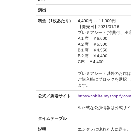
演出
料金（1枚あたり）
4,400円 ～ 11,000円
【発売日】2021/01/16
プレミアシート(特典付、座席指
A１席 ￥6,600
A２席 ￥5,500
B１席 ￥4,950
B２席 ￥4,400
C席 ￥4,400
プレミアシート以外のお席は
ご購入時にブロックを選択し
ます。
公式／劇場サイト
https://nohlife.myshopif
※正式な公演情報は公式サ
タイムテーブル
説明
エンタメに疲れた人に送る、