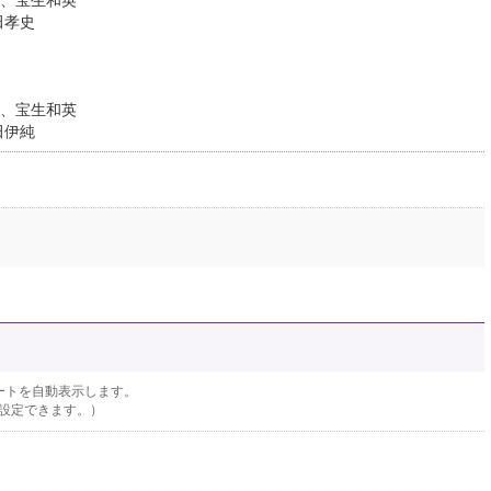
、宝生和英
田孝史
、宝生和英
田伊純
ートを自動表示します。
設定できます。）