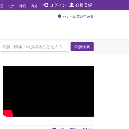
ログイン
会員登録
国
九州
沖縄
海外
バナー広告お申込み
公演検索