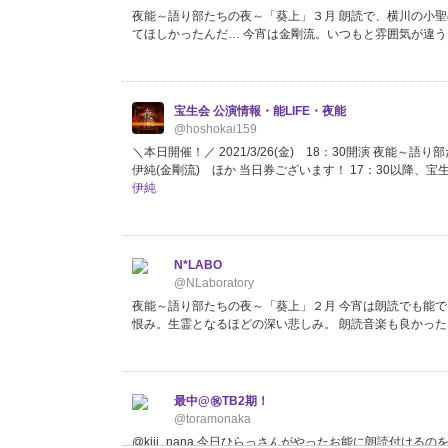
夜能～語り部たちの夜～「葵上」３月 朗読で、横川の小聖
てほしかったんだ… 今宵は金剛流。いつもと雰囲気が違う。
宝生会 公演情報・能LIFE・夜能
@hoshokai159
＼本日開催！／ 2021/3/26(金) 18：30開演 夜
伊純(金剛流) ほか 当日券ございます！ 17：30以降、
伊純
N*LABO
@NLaboratory
夜能～語り部たちの夜～「葵上」２月 今宵は朗読でも能
恨み。生霊となるほどの深い悲しみ。 朗読音楽も良かった
最中@㊗️TB2期！
@toramonaka
@kiji_nana 今日ひらっさんがやったお能に朗読付ける