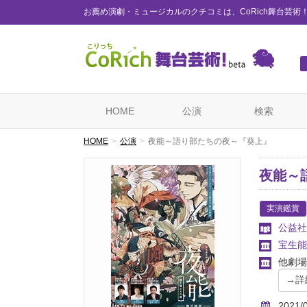
お薦め演劇・ミュージカルのクチコミは、CoRich舞台芸術
HOME
公演
検索
HOME
公演
夜能～語り部たちの夜～『葵上』
夜能～
実演鑑賞
公益社
宝生能
他劇場
2021/