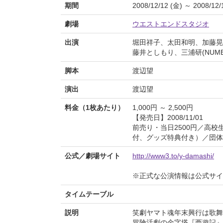
期間
2008/12/12 (金) ～ 2008/12/
劇場
ウエストエンドスタジオ
出演
堀田祥子、太田和明、加藤晃
藤井としもり、三浦研(NUMB
脚本
渡辺望
演出
渡辺望
料金（1枚あたり）
1,000円 ～ 2,500円
【発売日】2008/11/01
前売り・当日2500円／高校生
付、グッズ特典付き）／団体
公式／劇場サイト
http://www3.to/y-damashi/
※正式な公演情報は公式サ
タイムテーブル
説明
笑劇ヤマト魂年末興行は歌舞
冒険活劇の金字塔『西遊記』