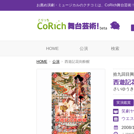
お薦め演劇・ミュージカルのクチコミは、CoRich舞台芸術
HOME
公演
検索
HOME
公演
西遊記花街酔醒
拾九回目興
西遊記
さいゆうき
実演鑑賞
笑劇ヤ
ウエス
2008/