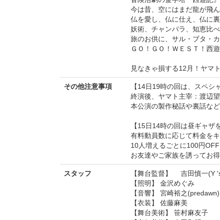
今は昔、空にはまだ龍が飛ん
仏を愛し、仏に仕え、仏に裏
妖術、チャンバラ、知恵比べ
旅のお供に、サル・ブタ・カ
ＧＯ！ＧＯ！ＷＥＳＴ！西遊
見なきゃ損する12月！ヤマ
その他注意事項
【14日19時の回は、スペシ
終演後、ヤマト主宰：渡辺望
本公演の製作秘話や裏話など
【15日14時の回は昼ギャザ
有料動員数に応じて料金をキ
10人増えるごとに100円O
お友達やご家族を誘ってお得
スタッフ
【舞台監督】 吉田慎一(Y 's fa
【照明】 金沢めぐみ
【音響】 宮崎裕之(predawn)
【衣装】 佐藤麻美
【舞台美術】 笹村麻友子