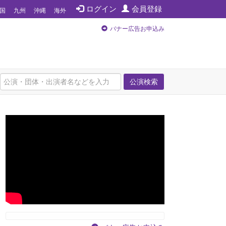
ログイン
会員登録
国
九州
沖縄
海外
バナー広告お申込み
公演検索