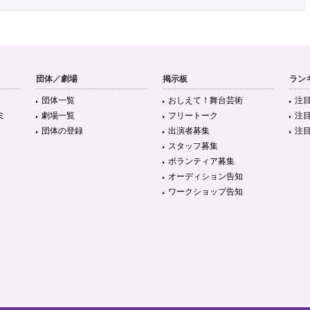
団体／劇場
掲示板
ラン
団体一覧
おしえて！舞台芸術
注
ミ
劇場一覧
フリートーク
注
団体の登録
出演者募集
注
スタッフ募集
ボランティア募集
オーディション告知
ワークショップ告知