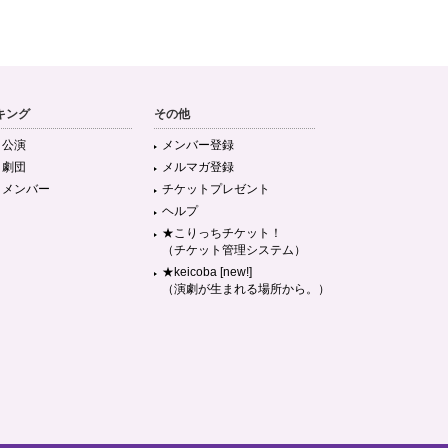
キング
その他
目公演
メンバー登録
目劇団
メルマガ登録
目メンバー
チケットプレゼント
ヘルプ
★こりっちチケット！
（チケット管理システム）
★keicoba [new!]
（演劇が生まれる場所から。）