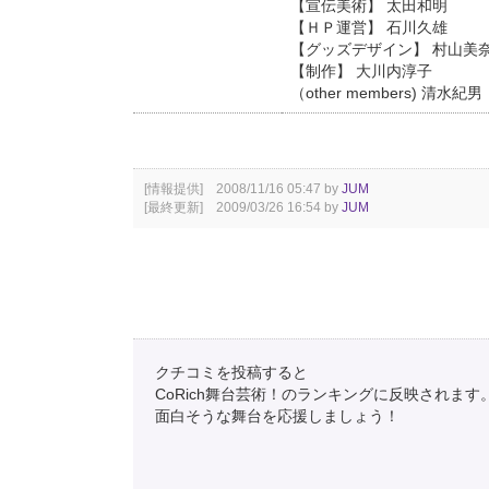
【宣伝美術】 太田和明
【ＨＰ運営】 石川久雄
【グッズデザイン】 村山美
【制作】 大川内淳子
（other members) 清水
[情報提供] 2008/11/16 05:47 by
JUM
[最終更新] 2009/03/26 16:54 by
JUM
クチコミを投稿すると
CoRich舞台芸術！のランキングに反映されます
面白そうな舞台を応援しましょう！