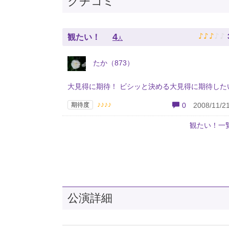
クチコミ
♪
♪
♪
♪
♪
4
観たい！
人
たか（873）
大見得に期待！ ビシッと決める大見得に期待した
♪♪♪♪
期待度
0
2008/11/21
観たい！一
公演詳細