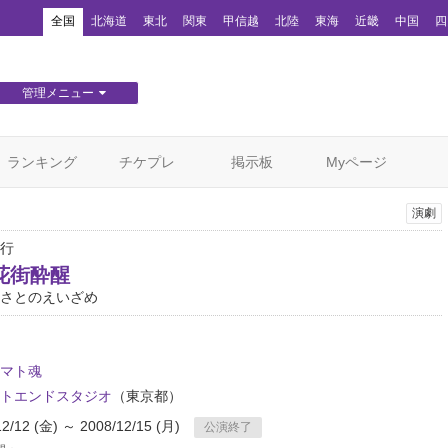
！
全国
北海道
東北
関東
甲信越
北陸
東海
近畿
中国
四
管理メニュー
団体WEBサイト管理
顧客管理
ランキング
チケプレ
掲示板
Myページ
演劇
行
花街酔醒
さとのえいざめ
マト魂
トエンドスタジオ
（東京都）
12/12 (金) ～ 2008/12/15 (月)
公演終了