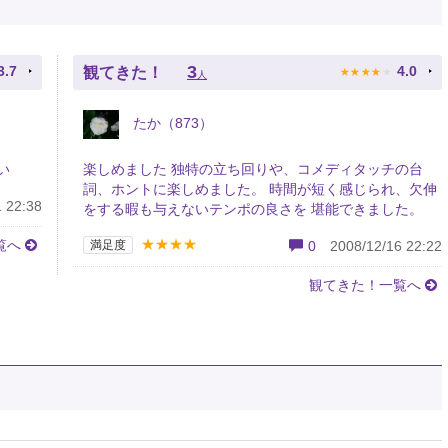
★
★
★
★
★
3
3.7
4.0
観てきた！
人
たか（873）
い
楽しめました 独特の立ち回りや、コメディタッチの台
詞、ホントに楽しめました。 時間が短く感じられ、欠伸
 22:38
をする暇も与えないテンポの良さを 堪能できました。
★★★★
覧へ
満足度
0
2008/12/16 22:22
観てきた！一覧へ