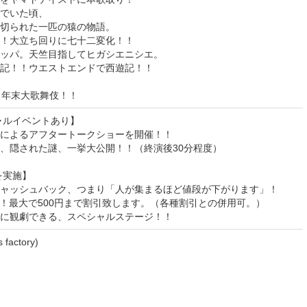
でいた頃、
切られた一匹の猿の物語。
！大立ち回りに七十二変化！！
ッパ。天竺目指してヒガシエニシエ。
記！！ウエストエンドで西遊記！！
ト年末大歌舞伎！！
ャルイベントあり】
によるアフタートークショーを開催！！
、隠された謎、一挙大公開！！（終演後30分程度）
を実施】
ャッシュバック、つまり「人が集まるほど値段が下がります」！
FF！最大で500円まで割引致します。（各種割引との併用可。）
に観劇できる、スペシャルステージ！！
ctory)