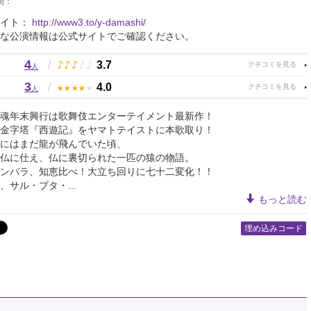
間：
サイト：
http://www3.to/y-damashi/
な公演情報は公式サイトでご確認ください。
4
♪
♪
♪
♪
♪
/
3.7
人
3
★
★
★
★
★
/
4.0
人
魂年末興行は歌舞伎エンターテイメント最新作！
金字塔『西遊記』をヤマトテイストに本歌取り！
にはまだ龍が飛んでいた頃、
仏に仕え、仏に裏切られた一匹の猿の物語。
ンバラ、知恵比べ！大立ち回りに七十二変化！！
、サル・ブタ・...
もっと読む
埋め込みコード