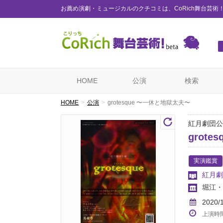
お薦め演劇・ミュージカルのクチコミは、CoRich舞台芸術
HOME
公演
検索
HOME
公演
grotesque 〜一休と地獄太夫〜
紅月劇団公
grot
実演鑑賞
紅月劇
堀江・
2020/
上演時