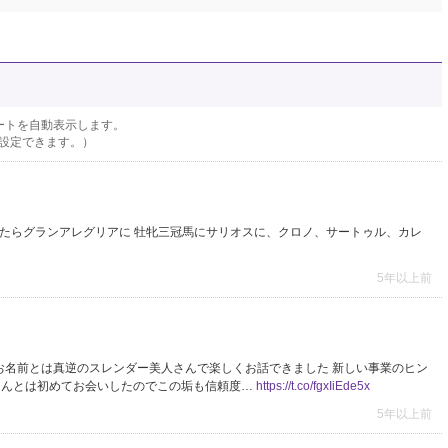
ートを自動表示します。
設定できます。）
したらグランアレグリアに 牡牝三冠馬にサリオスに、クロノ、サートゥル、カレ
5年以上前
お名前とは真逆のスレンダー美人さんで楽しくお話できました 新しい事業のヒン
さんとは初めてお会いしたのでこの垢も信頼度…
https://t.co/fgxIiEde5x
5年以上前