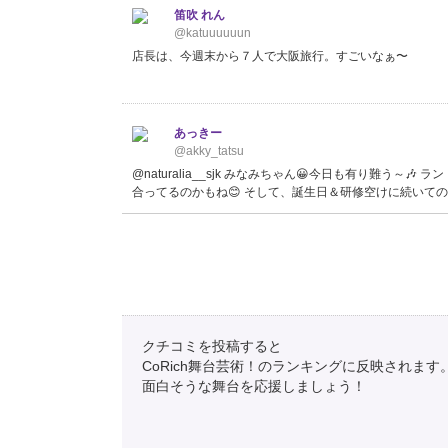
笛吹 れん
@katuuuuuun
店長は、今週末から７人で大阪旅行。すごいなぁ〜
あっきー
@akky_tatsu
@naturalia__sjk みなみちゃん😀今日も有り難う～
合ってるのかもね😊 そして、誕生日＆研修空けに続いて
みとら（ゆるっと自宅療養中）
@mi_tora
@mugi80190880 うん、高校生でも思ったし、行っ
の人々のパワーに負けないように😵
クチコミを投稿すると
CoRich舞台芸術！のランキングに反映されます
面白そうな舞台を応援しましょう！
弥刀駅時刻表bot(上本町方面平日用)
@MitoSta_bot
≪大阪上本町方面≫まもなく、２３時５１分発大阪上本町