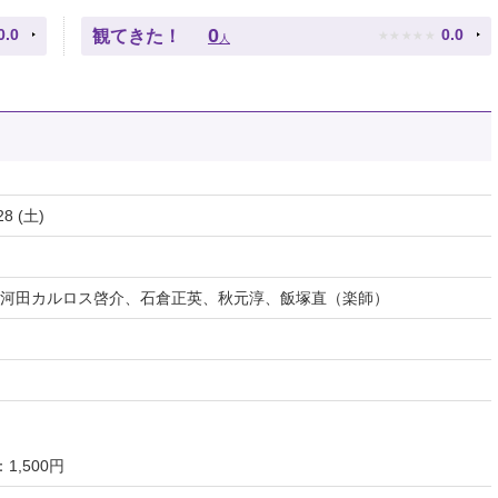
★
★
★
★
★
0
0.0
0.0
観てきた！
人
28 (土)
河田カルロス啓介、石倉正英、秋元淳、飯塚直（楽師）
1,500円