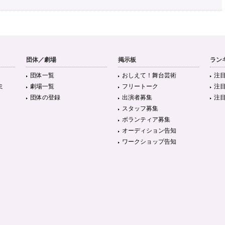
5年以上前
0 準々決勝［大阪］
https://t.co/eRNaHlZvXV
#GYAO
団体／劇場
掲示板
ラン
5年以上前
団体一覧
おしえて！舞台芸術
注
ミ
劇場一覧
フリートーク
注
団体の登録
出演者募集
注
スタッフ募集
) 若いフィード上手い ジェジエウ(川崎) 迫力すごい 永戸(鹿島) アシスト多い 山根
ボランティア募集
江坂(柏)…
https://t.co/H39x6XPpvh
オーディション告知
5年以上前
ワークショップ告知
が非常に多い状態が続いている為(当方大阪在住) (イベント時等の当日受け渡し
ある程度状況が落ち着くまで郵送のみのお取引となります。 予めご了承お願い致
5年以上前