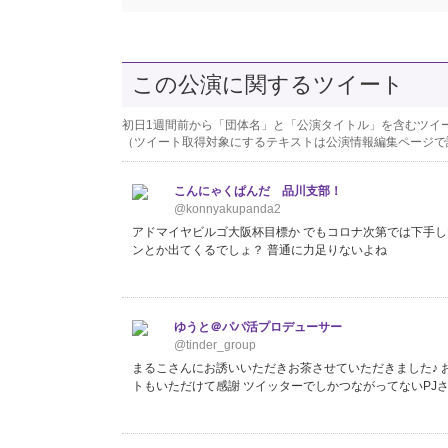
この公演に関するツイート
初日1週間前から「団体名」と「公演タイトル」を含むツイ
（ツイート取得対象にするテキストは公演情報編集ページで
こんにゃくぱんだ 品川支部！
@konnyakupanda2
アドマイヤビルゴ大阪杯目標か でもコロナ次第では下手
ンとか出てくるでしょ？ 普通に力足りないよね
ゆうと＠パパ活プロデューサー
@tinder_group
まるこさんにお誘いいただきお茶させていただきました♪ 
トもいただけて感謝 ツイッターでしかつながってないPJ