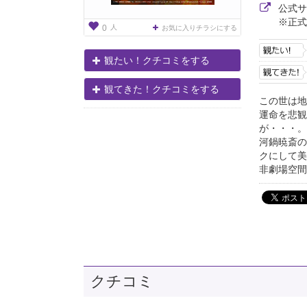
公式
※正式
人
0
お気に入りチラシにする
観たい！クチコミをする
観てきた！クチコミをする
この世は地
運命を悲観
が・・・。
河鍋暁斎の
クにして美
非劇場空間
クチコミ