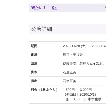
♪
♪
♪
♪
♪
0
観たい！
人
公演詳細
期間
2020/11/28 (土) ～ 2020/11/
劇場
堀江・萬福寺
出演
伊藤美友、若林カムイ宏彰、
脚本
石倉正英
演出
石倉正英
料金（1枚あたり）
1,500円 ～ 3,000円
【発売日】2020/10/17
一般：3,000円／中学生以下：