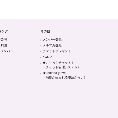
キング
その他
目公演
メンバー登録
目劇団
メルマガ登録
目メンバー
チケットプレゼント
ヘルプ
★こりっちチケット！
（チケット管理システム）
★keicoba [new!]
（演劇が生まれる場所から。）