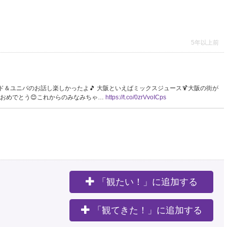
5年以上前
🎶 ランド＆ユニバのお話し楽しかったよ🎵 大阪といえばミックスジュース🍹大阪の街が
のおめでとう😊これからのみなみちゃ…
https://t.co/0zrVvoICps
5年以上前
て数日滞在する度に思うよ😂 大阪も東京も奥歯を食いしばってしか歩けない、あまり
「観たい！」に追加する
5年以上前
。
「観てきた！」に追加する
行き各駅停車が到着します。お乗り遅れの無いようご注意ください。