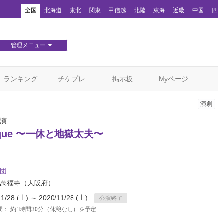
！
全国
北海道
東北
関東
甲信越
北陸
東海
近畿
中国
四
管理メニュー
団体WEBサイト管理
顧客管理
ランキング
チケプレ
掲示板
Myページ
演劇
演
esque 〜一休と地獄太夫〜
団
萬福寺
（大阪府）
11/28 (土) ～ 2020/11/28 (土)
公演終了
間： 約1時間30分（休憩なし）を予定