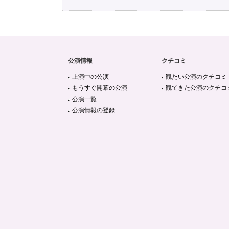
秋 華 💤
@MIZU404_
もっかい観て寝るか Dr.ハインリッヒ M-1グランプリ202
公演情報
クチコミ
上演中の公演
観たい公演のクチコミ
もうすぐ開幕の公演
観てきた公演のクチコ
ユuいち
公演一覧
@yyyyyy123456789
公演情報の登録
私的J1ベストイレブン 東口(G大阪) 2位だから 瀬古(C大阪
(川崎) 安定感 山口蛍(神戸) 印象的ゴール 家長(川崎) 不動 
すー@取引 【ツイフィ必読】
@fsh_821
【お取引方法について】 現在新型コロナウイルスの感染者
を除く)お手渡しでのお取引を中止させていただきます。 
します。