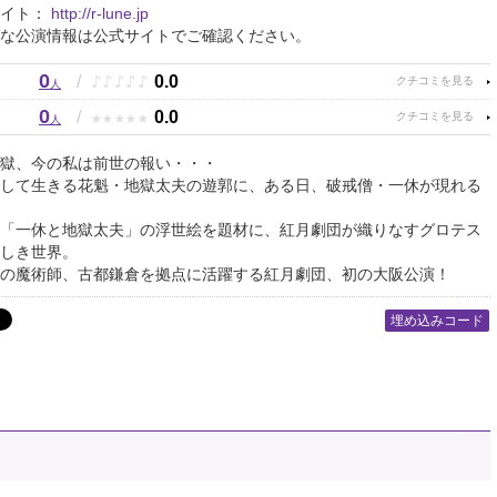
サイト：
http://r-lune.jp
な公演情報は公式サイトでご確認ください。
0
♪
♪
♪
♪
♪
/
0.0
人
0
★
★
★
★
★
/
0.0
人
獄、今の私は前世の報い・・・
して生きる花魁・地獄太夫の遊郭に、ある日、破戒僧・一休が現れる
「一休と地獄太夫」の浮世絵を題材に、紅月劇団が織りなすグロテス
しき世界。
の魔術師、古都鎌倉を拠点に活躍する紅月劇団、初の大阪公演！
埋め込みコード