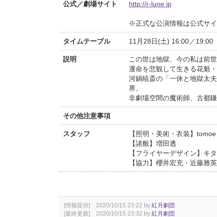
公式／劇場サイト
http://r-lune.jp
※正式な公演情報は公式サ
タイムテーブル
11月28日(土) 16:00／19:00
説明
この世は地獄、今の私は前世
運命を悲観して生きる花魁・
河鍋暁斎の「一休と地獄太夫
界。
非劇場空間の魔術師、古都鎌
その他注意事項
スタッフ
【照明・美術・衣装】tomoe
【諸般】増田透
【フライヤーデザイン】キタ
【協力】櫻井宏充・近藤雅英
[情報提供] 2020/10/15 23:22 by
紅月劇団
[最終更新] 2020/10/15 23:32 by
紅月劇団