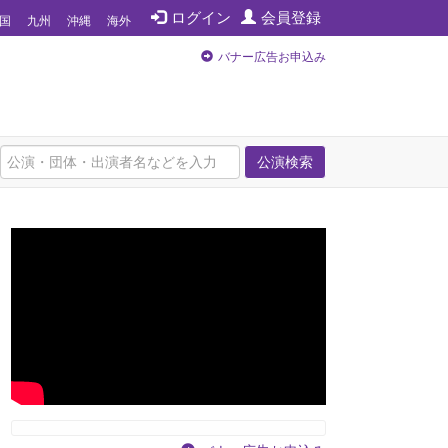
ログイン
会員登録
国
九州
沖縄
海外
バナー広告お申込み
公演検索