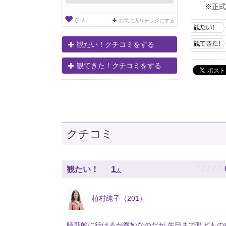
※正式
人
0
お気に入りチラシにする
観たい！クチコミをする
観てきた！クチコミをする
クチコミ
♪
♪
♪
♪
♪
1
観たい！
人
植村純子（201）
時期的に行けるか微妙なのだが 先日まで私どもの