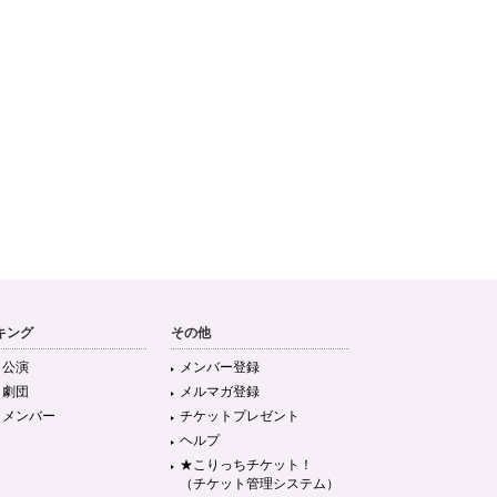
キング
その他
目公演
メンバー登録
目劇団
メルマガ登録
目メンバー
チケットプレゼント
ヘルプ
★こりっちチケット！
（チケット管理システム）