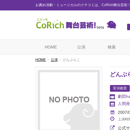
お薦め演劇・ミュージカルのクチコミは、CoRich舞台芸術
HOME
公演
検索
HOME
公演
どんぶらこ
どんぶ
実演鑑賞
劇団ha
人間座
2007/
上演時
公式