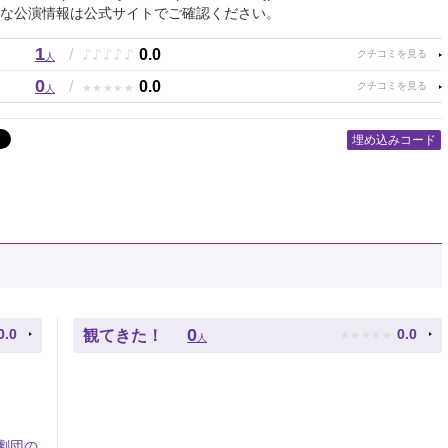
な公演情報は公式サイトでご確認ください。
1
♪
♪
♪
♪
♪
/
0.0
人
0
★
★
★
★
★
/
0.0
人
埋め込みコード
★
★
★
★
★
0
0.0
0.0
観てきた！
人
劇団の