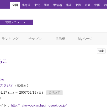
！
全国
北海道
東北
関東
甲信越
北陸
東海
近畿
中国
四
管理メニュー
団体WEBサイト管理
顧客管理
ランキング
チケプレ
掲示板
Myページ
演劇
らこ
ko
スタジオ
（京都府）
03/17 (土) ～ 2007/03/18 (日)
公演終了
間：
サイト：
http://hako-youkan.hp.infoseek.co.jp/