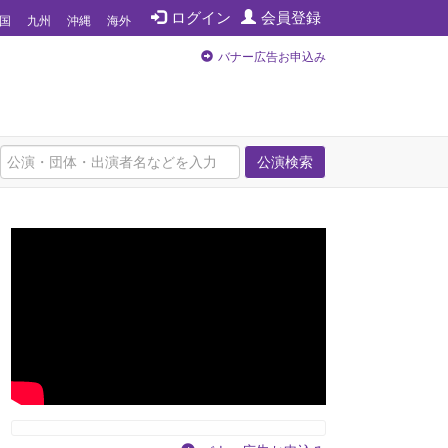
ログイン
会員登録
国
九州
沖縄
海外
バナー広告お申込み
公演検索