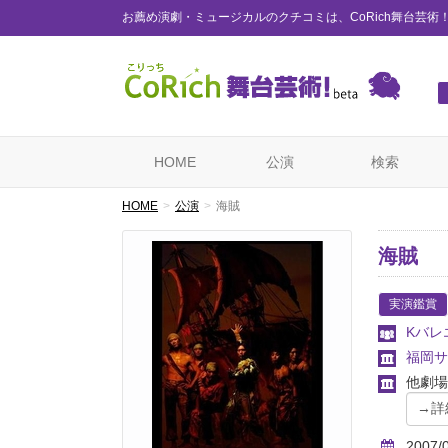
お薦め演劇・ミュージカルのクチコミは、CoRich舞台芸術
HOME
公演
検索
HOME
公演
海賊
海賊
実演鑑賞
Kバレ
福岡サ
他劇場
2007/