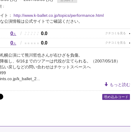
間：
サイト：
http://www.k-ballet.co.jp/topics/performance.html
な公演情報は公式サイトでご確認ください。
0
♪
♪
♪
♪
♪
/
0.0
人
0
★
★
★
★
★
/
0.0
人
夜の札幌公演にて熊川哲也さんが右ひざを負傷。
板し、6/16までのツアーは代役が立てられる。（2007/05/18）
払い戻しなどの問い合わせはチケットスペースへ
999
ints.co.jp/k_ballet_2...
もっと読む
埋め込みコード