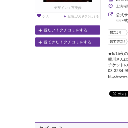
上演時
デザイン：言美歩
公式
人
0
お気に入りチラシにする
※正式
観たい！クチコミをする
観てきた！クチコミをする
★5/15
熊川さんは降
チケットの
03-3234-9
http://www.