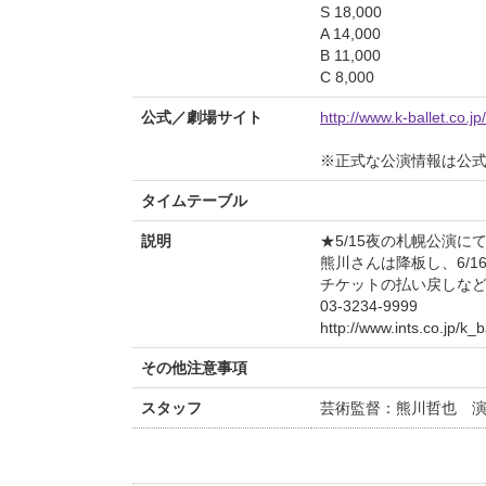
S 18,000
A 14,000
B 11,000
C 8,000
公式／劇場サイト
http://www.k-ballet.co.j
※正式な公演情報は公
タイムテーブル
説明
★5/15夜の札幌公演
熊川さんは降板し、6/16
チケットの払い戻しな
03-3234-9999
http://www.ints.co.jp/k_
その他注意事項
スタッフ
芸術監督：熊川哲也 