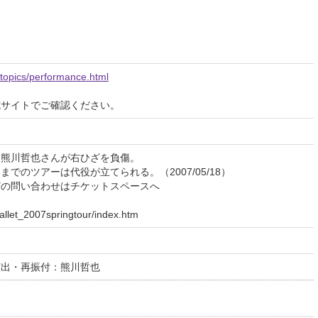
p/topics/performance.html
式サイトでご確認ください。
にて熊川哲也さんが右ひざを負傷。
までのツアーは代役が立てられる。（2007/05/18）
どの問い合わせはチケットスペースへ
ballet_2007springtour/index.htm
演出・再振付：熊川哲也