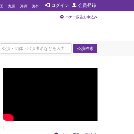
ログイン
会員登録
国
九州
沖縄
海外
バナー広告お申込み
公演検索