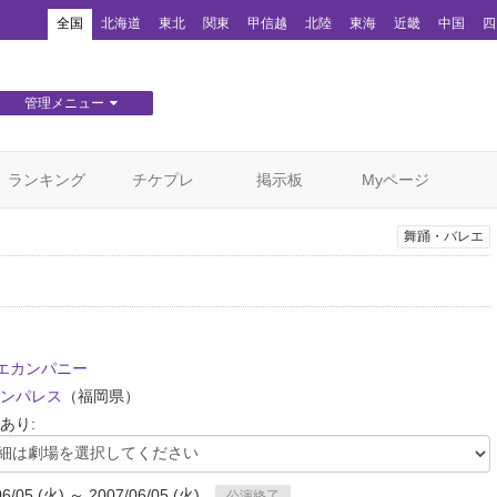
！
全国
北海道
東北
関東
甲信越
北陸
東海
近畿
中国
四
管理メニュー
団体WEBサイト管理
顧客管理
ランキング
チケプレ
掲示板
Myページ
舞踊・バレエ
エカンパニー
ンパレス
（福岡県）
あり:
06/05 (火) ～ 2007/06/05 (火)
公演終了