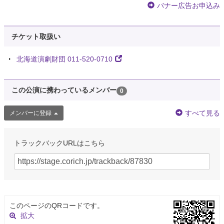
バナー広告お申込み
映画『ホテルニュームーン』公式
@hotelnewmoon
／／ 日本・イラン合作『ホテルニュームーン』、9月18日（金）より ほかに
チケット取扱い
て全国順次公開！ ＼＼ 愛と秘密が、重なるとき。 静かなスリルとサスペン
スに満ちた、母と娘の愛の物語。 監督は『孤独な惑星』の…
https://t.co/jwzvyEXVSb
#アップリンク吉祥寺
北海道演劇財団 011-520-0710
約6年前
この公演に携わっているメンバー
0
Tweets
@yoshiki7111
すべて見る
メンバーに登録
『孤独な惑星』の筒井武文監督が、愛する者の抱えた秘密を題材に、現代の
テヘランを舞台に作り上げた日本・イラン合作映画『ホテルニュームーン』
が 2020年9 月 ... リンク：
https://t.co/JOSXJvLg3P
タ グ：
#イラン
トラックバックURLはこちら
約6年前
天野慶*「枕草子いとめでたし！」発売中🌸
@utataneko57577
繋いだとしたって部分 それぞれが孤独な惑星だと知っている
#jtanka
このページのQRコードです。
約6年前
拡大