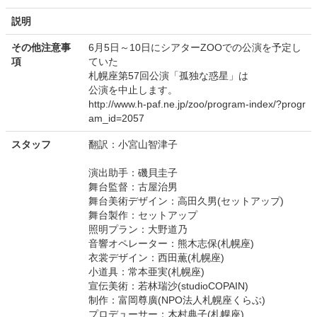
説明
その他注意事
6月5日～10日にシアターZOOでの公演を予定し
項
ていた
札幌座第57回公演「孤独な惑星」は
公演を中止します。
http://www.h-paf.ne.jp/zoo/program-index/?progr
am_id=2057
スタッフ
翻訳：小宮山智津子
演出助手：磯貝圭子
舞台監督：古屋治男
舞台美術デザイン：高田久男(セットアップ)
舞台製作：セットアップ
照明プラン：大野道乃
音響オペレーター：熊木志保(札幌座)
衣裳デザイン：西田薫(札幌座)
小道具：常本亜実(札幌座)
宣伝美術：若林瑞沙(studioCOPAIN)
制作：富岡尊廣(NPO法人札幌座くらぶ)
プロデューサー：木村典子(札幌座)