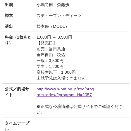
出演
小嶋尚樹、斎藤歩
脚本
スティーブン・ディーツ
演出
松本修（MODE）
料金（1枚あた
1,000円 ～ 3,500円
り）
【発売日】
前売・当日共通
全席自由・税込
一般：3,500円
学生：1,800円
高校生以下：1,000円
未就学児は入場できません。
公式／劇場サ
http://www.h-paf.ne.jp/zoo/prog
イト
ram-index/?program_id=2057
※正式な公演情報は公式サイトでご確認くださ
い。
タイムテーブ
ル