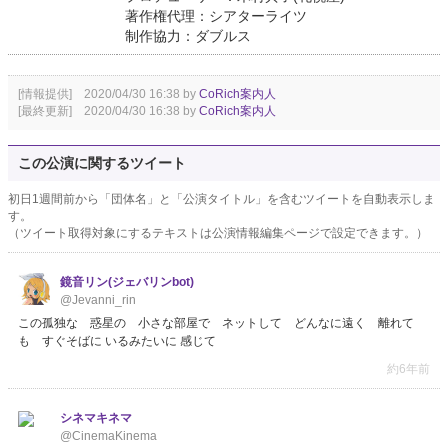
著作権代理：シアターライツ
制作協力：ダブルス
[情報提供] 2020/04/30 16:38 by
CoRich案内人
[最終更新] 2020/04/30 16:38 by
CoRich案内人
この公演に関するツイート
初日1週間前から「団体名」と「公演タイトル」を含むツイートを自動表示しま
す。
（ツイート取得対象にするテキストは公演情報編集ページで設定できます。）
鏡音リン(ジェバリンbot)
@Jevanni_rin
この孤独な 惑星の 小さな部屋で ネットして どんなに遠く 離れて
も すぐそばに いるみたいに 感じて
約6年前
シネマキネマ
@CinemaKinema