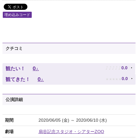
埋め込みコード
クチコミ
♪
♪
♪
♪
♪
0
0.0
観たい！
人
★
★
★
★
★
0
0.0
観てきた！
人
公演詳細
期間
2020/06/05 (金) ～ 2020/06/10 (水)
劇場
扇谷記念スタジオ・シアターZOO