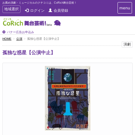
お薦め演劇・ミュージカルのクチコミは、CoRich舞台芸術！
T
menu
T
地域選択
ログイン
会員登録
o
o
g
g
g
g
l
l
バナー広告お申込み
e
e
HOME
公演
孤独な惑星【公演中止】
n
n
演劇
a
a
v
孤独な惑星【公演中止】
i
v
g
i
a
g
t
a
i
t
o
n
i
o
n