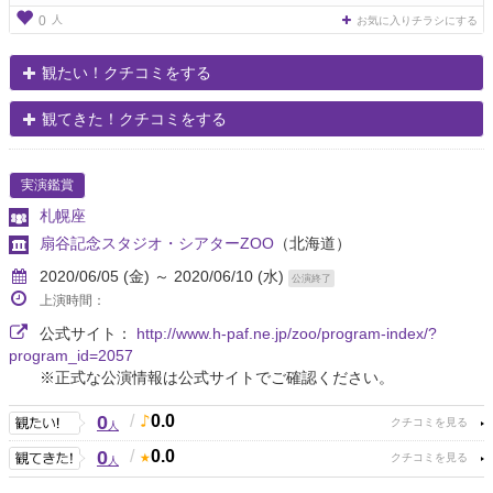
人
0
お気に入りチラシにする
観たい！クチコミをする
観てきた！クチコミをする
実演鑑賞
札幌座
扇谷記念スタジオ・シアターZOO
（北海道）
2020/06/05 (金) ～ 2020/06/10 (水)
公演終了
上演時間：
公式サイト：
http://www.h-paf.ne.jp/zoo/program-index/?
program_id=2057
※正式な公演情報は公式サイトでご確認ください。
0
/
0.0
人
0
/
0.0
人