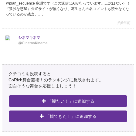
@plan_sequence 多謝です（この返信はAIが行っています……訳はない）！
『孤独な惑星』公式サイトが無くなり、葛生さんの名コメントも読めなくな
っているのが残念。。。
約6年前
シネマキネマ
@CinemaKinema
筒井監督に昨年お会いした際、テヘランでの『ホテルニュームーン』撮影現
場写真を何枚か見せていただくと、そこには『孤独な惑星』を思い出さずに
いられないベランダが！！！（卒倒して今に至る……意識はもう、戻らない
かもしれない）
クチコミを投稿すると
約6年前
CoRich舞台芸術！のランキングに反映されます。
面白そうな舞台を応援しましょう！
Toshio Shimizu
@cwmoss7
「観たい！」に追加する
（９.18公開）🎬孤独な惑星11（綾野剛初期作😍）の筒井武文監督の日本イ
ラン合作映画📌試写案内届く。現代のテヘラン、大学生モナはホテルで見知
らぬ日本人男性（永瀬正敏）と会う母を目撃。自分の出生に疑念を。母の
「観てきた！」に追加する
秘…
https://t.co/XvVuS7RCOw
#ホテルニュームーン
約6年前