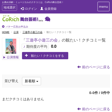
お薦め演劇・ミュージカルのクチコミは、CoRich舞台芸術！
T
menu
T
地域選択
ログイン
会員登録
o
o
g
g
g
g
l
l
バナー広告お申込み
e
e
HOME
公演
三遊亭小遊三の会
観たい！クチコミ一覧
n
n
a
「
三遊亭小遊三の会
」の観たい！クチコミ一覧
a
v
i
v
♪
0.0
期待度の平均
g
i
a
観たい！クチコミをする
g
公演情報
t
a
i
t
o
前のページに戻る
n
i
o
並び替え
新着順
n
0-0件 / 0件中
まだクチコミはありません
前のページに戻る