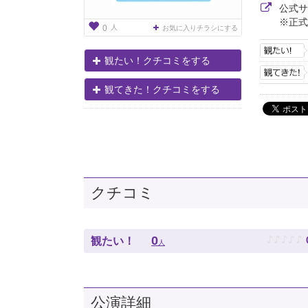
公式
※正式
人
0
お気に入りチラシにする
観たい！クチコミをする
観てきた！クチコミをする
クチコミ
♪
♪
♪
♪
♪
0
観たい！
人
公演詳細