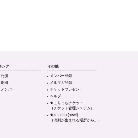
キング
その他
目公演
メンバー登録
目劇団
メルマガ登録
目メンバー
チケットプレゼント
ヘルプ
★こりっちチケット！
（チケット管理システム）
★keicoba [new!]
（演劇が生まれる場所から。）