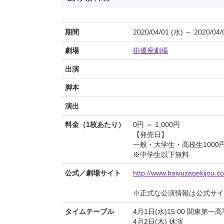
期間
2020/04/01 (水) ～ 2020/04/
劇場
俳優座劇場
出演
脚本
演出
料金（1枚あたり）
0円 ～ 1,000円
【発売日】
一般・大学生・高校生1000
※中学生以下無料
公式／劇場サイト
http://www.haiyuzagekijou.c
※正式な公演情報は公式サ
タイムテーブル
4月1日(水)15:00 関東第一
4月2日(木) 休演