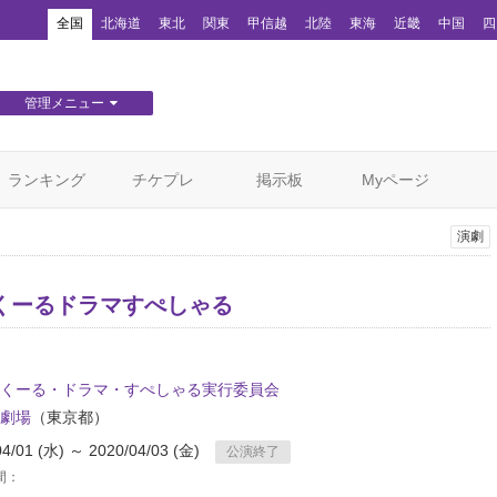
！
全国
北海道
東北
関東
甲信越
北陸
東海
近畿
中国
四
管理メニュー
団体WEBサイト管理
顧客管理
ランキング
チケプレ
掲示板
Myページ
演劇
くーるドラマすぺしゃる
くーる・ドラマ・すぺしゃる実行委員会
劇場
（東京都）
04/01 (水) ～ 2020/04/03 (金)
公演終了
間：