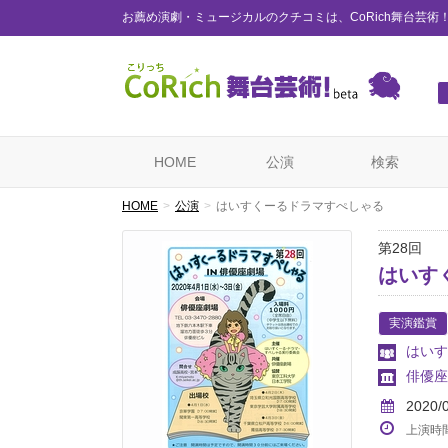
お薦め演劇・ミュージカルのクチコミは、CoRich舞台芸術
HOME
公演
検索
HOME
公演
はいすくーるドラマすぺしゃる
第28回
はいす
実演鑑賞
はいす
俳優座
2020/
上演時