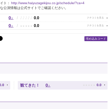
サイト：
http://www.haiyuzagekijou.co.jp/schedule/?ca=4
な公演情報は公式サイトでご確認ください。
0
♪
♪
♪
♪
♪
/
0.0
人
0
★
★
★
★
★
/
0.0
人
埋め込みコード
★
★
★
★
★
0
0.0
0.0
観てきた！
人