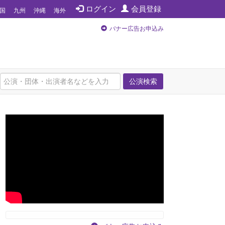
ログイン
会員登録
国
九州
沖縄
海外
バナー広告お申込み
公演検索