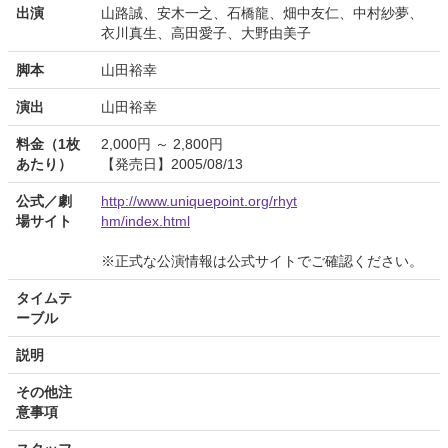
出演
山路誠、安木一之、石橋龍、畑中友仁、中村紗夢、
衣川真生、高田愛子、大野由美子
脚本
山田裕幸
演出
山田裕幸
料金（1枚
2,000円 ～ 2,800円
あたり）
【発売日】2005/08/13
公式／劇
http://www.uniquepoint.org/rhyt
場サイト
hm/index.html
※正式な公演情報は公式サイトでご確認ください。
タイムテ
ーブル
説明
その他注
意事項