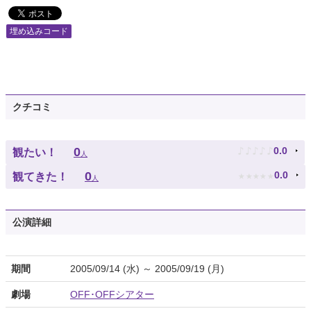
埋め込みコード
クチコミ
♪
♪
♪
♪
♪
0
0.0
観たい！
人
★
★
★
★
★
0
0.0
観てきた！
人
公演詳細
期間
2005/09/14 (水) ～ 2005/09/19 (月)
劇場
OFF･OFFシアター