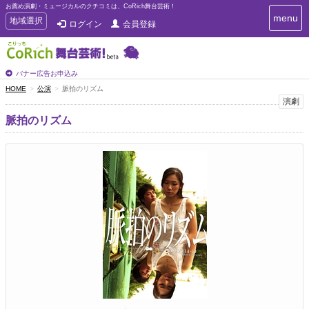
お薦め演劇・ミュージカルのクチコミは、CoRich舞台芸術！
T
menu
T
地域選択
ログイン
会員登録
o
o
g
g
g
g
l
l
バナー広告お申込み
e
e
HOME
公演
脈拍のリズム
n
n
演劇
a
a
v
脈拍のリズム
i
v
g
i
a
g
t
a
i
t
o
n
i
o
n