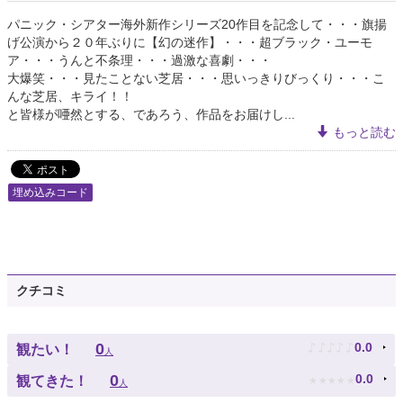
パニック・シアター海外新作シリーズ20作目を記念して・・・旗揚
げ公演から２０年ぶりに【幻の迷作】・・・超ブラック・ユーモ
ア・・・うんと不条理・・・過激な喜劇・・・
大爆笑・・・見たことない芝居・・・思いっきりびっくり・・・こ
んな芝居、キライ！！
と皆様が唖然とする、であろう、作品をお届けし...
もっと読む
埋め込みコード
クチコミ
♪
♪
♪
♪
♪
0
0.0
観たい！
人
★
★
★
★
★
0
0.0
観てきた！
人