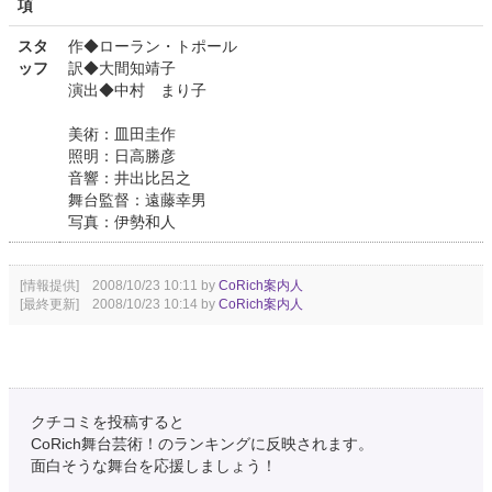
項
スタ
作◆ローラン・トポール
ッフ
訳◆大間知靖子
演出◆中村 まり子
美術：皿田圭作
照明：日高勝彦
音響：井出比呂之
舞台監督：遠藤幸男
写真：伊勢和人
[情報提供] 2008/10/23 10:11 by
CoRich案内人
[最終更新] 2008/10/23 10:14 by
CoRich案内人
クチコミを投稿すると
CoRich舞台芸術！のランキングに反映されます。
面白そうな舞台を応援しましょう！