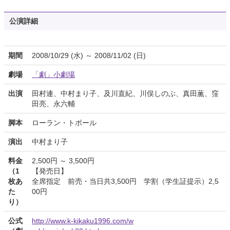
公演詳細
期間
2008/10/29 (水) ～ 2008/11/02 (日)
劇場
「劇」小劇場
出演
田村連、中村まり子、及川直紀、川俣しのぶ、真田薫、窪
田亮、永六輔
脚本
ローラン・トポール
演出
中村まり子
料金
2,500円 ～ 3,500円
（1
【発売日】
枚あ
全席指定 前売・当日共3,500円 学割（学生証提示）2,5
た
00円
り）
公式
http://www.k-kikaku1996.com/w