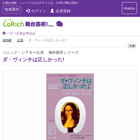
お薦め演劇・ミュージカルのクチコミは、CoRich舞台芸術！
T
menu
T
地域選択
ログイン
会員登録
o
o
g
g
g
g
l
l
バナー広告お申込み
e
e
HOME
公演
ダ・ヴィンチは正しかった!
n
n
演劇
a
a
v
パニック・シアター公演 海外新作シリーズ
i
v
ダ・ヴィンチは正しかった!
g
i
a
g
t
a
i
t
o
n
i
o
n