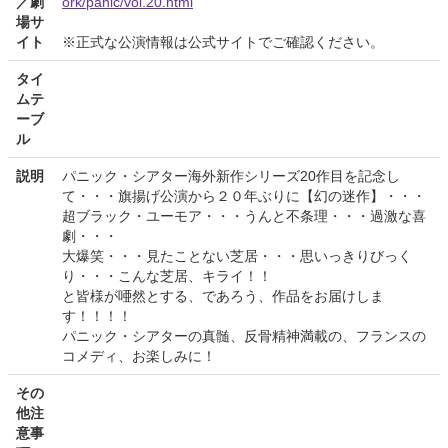
／劇
ork/panic/vol.20.html
場サ
イト
※正式な公演情報は公式サイトでご確認ください。
タイ
ムテ
ーブ
ル
説明
パニック・シアター海外新作シリーズ20作目を記念し
て・・・旗揚げ公演から２０年ぶりに【幻の迷作】・・・
超ブラック・ユーモア・・・うんと不条理・・・過激な喜
劇・・・
大爆笑・・・見たことない芝居・・・思いっきりびっく
り・・・こんな芝居、キライ！！
と皆様が唖然とする、であろう、作品をお届けしま
す！！！！
パニック・シアターの真髄、反骨精神満載の、フランスの
コメディ、お楽しみに！
その
他注
意事