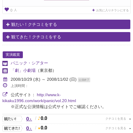
人
0
お気に入りチラシにする
観たい！クチコミをする
観てきた！クチコミをする
実演鑑賞
パニック・シアター
「劇」小劇場
（東京都）
2008/10/29 (水) ～ 2008/11/02 (日)
公演終了
上演時間：
公式サイト：
http://www.k-
kikaku1996.com/work/panic/vol.20.html
※正式な公演情報は公式サイトでご確認ください。
0
/
0.0
人
0
/
0.0
人