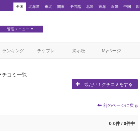
！
全国
北海道
東北
関東
甲信越
北陸
東海
近畿
中国
四
管理メニュー
団体WEBサイト管理
顧客管理
ランキング
チケプレ
掲示板
Myページ
クチコミ一覧
観たい！クチコミをする
前のページに戻る
0-0件 / 0件中