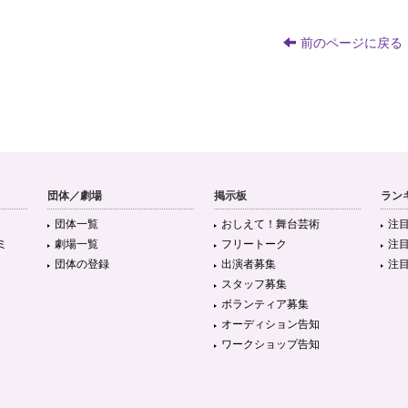
前のページに戻る
団体／劇場
掲示板
ラン
団体一覧
おしえて！舞台芸術
注
ミ
劇場一覧
フリートーク
注
団体の登録
出演者募集
注
スタッフ募集
ボランティア募集
オーディション告知
ワークショップ告知