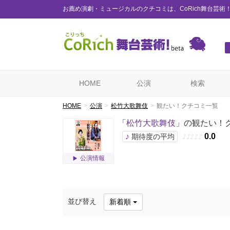
お薦め演劇・ミュージカルのクチコミは、CoRich舞台芸術
HOME
公演
検索
HOME
公演
松竹大歌舞伎
観たい！クチコミ一覧
「
松竹大歌舞伎
」の観たい！
♪
0.0
期待度の平均
♪
♪
♪
♪
♪
公演情報
並び替え
新着順