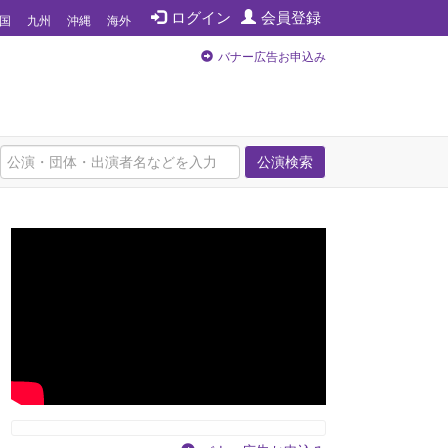
ログイン
会員登録
国
九州
沖縄
海外
バナー広告お申込み
公演検索