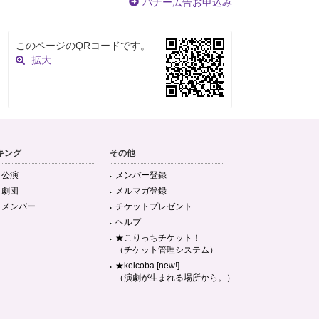
バナー広告お申込み
このページのQRコードです。
拡大
キング
その他
目公演
メンバー登録
目劇団
メルマガ登録
目メンバー
チケットプレゼント
ヘルプ
★こりっちチケット！
（チケット管理システム）
★keicoba [new!]
（演劇が生まれる場所から。）