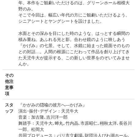
年、本作をご観劇いただけるのは、グリーンホール相模大
野のみ。
そこで今回は、幅広い年代の方にご観劇いただけるよう、
シニアシートとヤングシートを設けました。
水面とその深みを目にした時のような、はっとする瞬間の
積み重ね。あふれる光と影。合わせ鏡のように映しあう
『かげみ』の七景。そして、水鏡に始まった鏡面そのもの
との対話…。人間の根源にこだわって作品を創り上げてき
た天児牛大が提示する、この新しい世界をのぞいてみませ
んか。
その
他注
意事
項
スタ
『かがみの隠喩の彼方へ―かげみ』
ッフ
演出･振付･デザイン：天児牛大
音楽：加古隆､吉川洋一郎
舞踏手：天児牛大､蝉丸､竹内晶､市原昭仁､栩秋太洋､長谷川
一郎、松岡大
共同プロデュース：パリ市立劇場､財団法人びわ湖ホール､