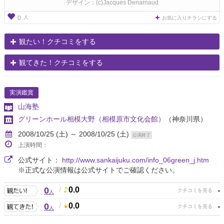
デザイン：(c)Jacques Denarnaud
人
0
お気に入りチラシにする
観たい！クチコミをする
観てきた！クチコミをする
実演鑑賞
山海塾
グリーンホール相模大野（相模原市文化会館）
（神奈川県）
2008/10/25 (土) ～ 2008/10/25 (土)
公演終了
上演時間：
公式サイト：
http://www.sankaijuku.com/info_06green_j.htm
※正式な公演情報は公式サイトでご確認ください。
0
/
0.0
人
0
/
0.0
人