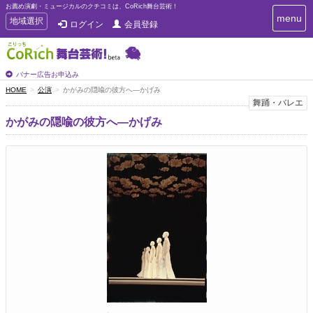
お薦め演劇・ミュージカルのクチコミは、CoRich舞台芸術！
T
menu
T
地域選択
ログイン
会員登録
o
o
g
g
g
g
l
l
バナー広告お申込み
e
e
HOME
公演
かがみの隠喩の彼方へ―かげみ
n
n
舞踊・バレエ
a
a
v
かがみの隠喩の彼方へ―かげみ
i
v
g
i
a
g
t
a
i
t
o
n
i
o
n