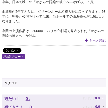
今年、日本で唯一の『かがみの隠喩の彼方へ―かげみ』上演。
山海塾が2年半ぶりに、グリーンホール相模大野に戻ってきます。98
年に『卵熱』公演を行って以来、当ホールでの山海塾公演は5回目と
なりました。
今回の上演作品は、2000年にパリ市立劇場で発表された『かがみの
隠喩の彼方へ―かげみ...
もっと読む
埋め込みコード
クチコミ
♪
♪
♪
♪
♪
0
0.0
観たい！
人
★
★
★
★
★
0
0.0
観てきた！
人