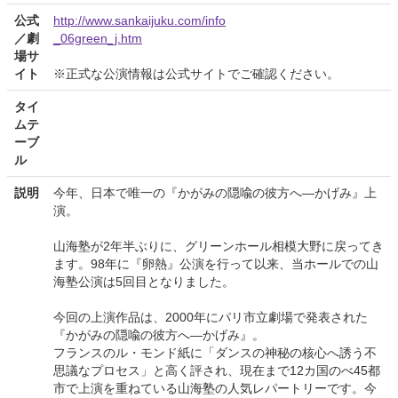
公式
http://www.sankaijuku.com/info
／劇
_06green_j.htm
場サ
イト
※正式な公演情報は公式サイトでご確認ください。
タイ
ムテ
ーブ
ル
説明
今年、日本で唯一の『かがみの隠喩の彼方へ―かげみ』上
演。
山海塾が2年半ぶりに、グリーンホール相模大野に戻ってき
ます。98年に『卵熱』公演を行って以来、当ホールでの山
海塾公演は5回目となりました。
今回の上演作品は、2000年にパリ市立劇場で発表された
『かがみの隠喩の彼方へ―かげみ』。
フランスのル・モンド紙に「ダンスの神秘の核心へ誘う不
思議なプロセス」と高く評され、現在まで12カ国のべ45都
市で上演を重ねている山海塾の人気レパートリーです。今