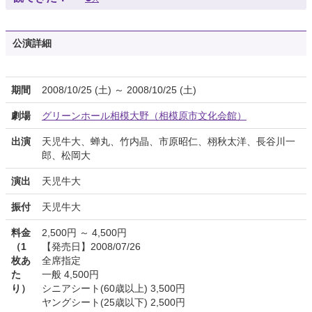
公演詳細
期間
2008/10/25 (土) ～ 2008/10/25 (土)
劇場
グリーンホール相模大野（相模原市文化会館）
出演
天児牛大、蝉丸、竹内晶、市原昭仁、栩秋太洋、長谷川一
郎、松岡大
演出
天児牛大
振付
天児牛大
料金
2,500円 ～ 4,500円
（1
【発売日】2008/07/26
枚あ
全席指定
た
一般 4,500円
り）
シニアシート(60歳以上) 3,500円
ヤングシート(25歳以下) 2,500円