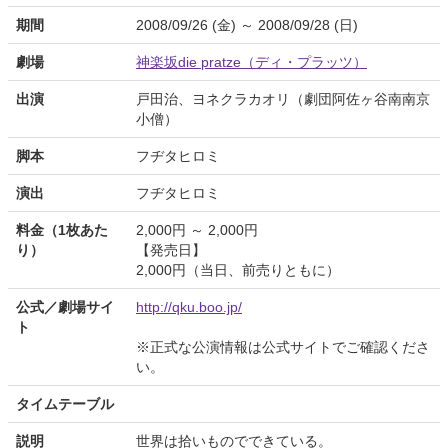
期間
2008/09/26 (金) ～ 2008/09/28 (日)
劇場
神楽坂die pratze（ディ・プラッツ）
出演
戸田治、ヨネクラカオリ（劇団阿佐ヶ谷南南京
小僧）
脚本
フヂタヒロミ
演出
フヂタヒロミ
料金（1枚あた
2,000円 ～ 2,000円
り）
【発売日】
2,000円（当日、前売りともに）
公式／劇場サイ
http://qku.boo.jp/
ト
※正式な公演情報は公式サイトでご確認くださ
い。
タイムテーブル
説明
世界は拾いものでできている。