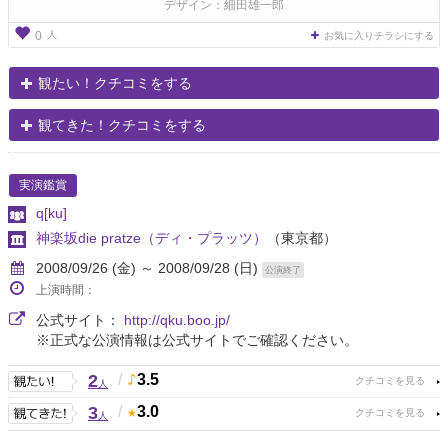
デザイン：細田雄一郎
人
0
お気に入りチラシにする
観たい！クチコミをする
観てきた！クチコミをする
実演鑑賞
q[ku]
神楽坂die pratze（ディ・プラッツ）
（東京都）
2008/09/26 (金) ～ 2008/09/28 (日)
公演終了
上演時間：
公式サイト：
http://qku.boo.jp/
※正式な公演情報は公式サイトでご確認ください。
2
/
3.5
人
3
/
3.0
人