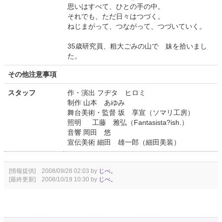
思いはすべて、ひとの手の中。
それでも、ただ日々はつづく。
ねじまがって、つながって、つづいていく。
35歳研究員、粗大ごみの山で 妹を拾いまし
た。
その他注意事項
スタッフ
作・演出 フヂタ ヒロミ
制作 山本 あゆみ
舞台美術・監督 坂 享宣（ソマリ工房）
照明 工藤 雅弘（Fantasista?ish.）
音響 岡田 悠
宣伝美術 細田 雄一郎（細田美装）
[情報提供] 2008/09/28 02:03 by
じべ。
[最終更新] 2008/10/19 10:30 by
じべ。