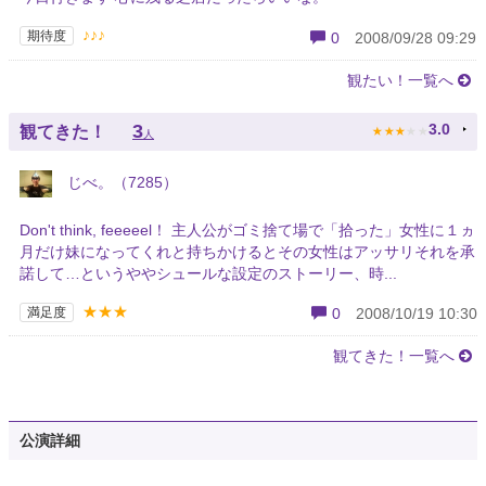
♪♪♪
期待度
0
2008/09/28 09:29
観たい！一覧へ
★
★
★
★
★
3
3.0
観てきた！
人
じべ。（7285）
Don't think, feeeeel！ 主人公がゴミ捨て場で「拾った」女性に１ヵ
月だけ妹になってくれと持ちかけるとその女性はアッサリそれを承
諾して…というややシュールな設定のストーリー、時...
★★★
満足度
0
2008/10/19 10:30
観てきた！一覧へ
公演詳細