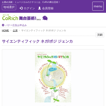
お薦め演劇・ミュージカルのクチコミは、CoRich舞台芸術！
T
menu
T
地域選択
ログイン
会員登録
o
o
g
g
g
g
l
l
バナー広告お申込み
e
e
HOME
公演
サイエンティフィック ネガ/ポジ ジェンカ
n
n
演劇
a
a
v
サイエンティフィック ネガ/ポジ ジェンカ
i
v
g
i
a
g
t
a
i
t
o
n
i
o
n