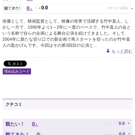
0
/
0.0
人
俳優として、映画監督として、映像の世界で活躍する竹中直人。し
かし一方で、1990年より1～2年に一度のペースで、竹中直人の会と
いう名称で自らの企画による舞台公演を続けてきました。そして、
2004年に新たな切り口での新企画で再スタートを切ったのが竹中直
人の匙かげんです。今回はその第3回目の公演と...
もっと読む
埋め込みコード
クチコミ
♪
♪
♪
♪
♪
0
0.0
観たい！
人
★
★
★
★
★
0
0.0
観てきた！