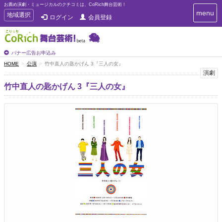
お薦め演劇・ミュージカルのクチコミは、CoRich舞台芸術！
T
menu
T
地域選択
ログイン
会員登録
o
o
g
g
g
g
l
l
バナー広告お申込み
e
e
HOME
公演
竹中直人の匙かげん 3『三人の女』
n
n
演劇
a
a
v
竹中直人の匙かげん 3『三人の女』
i
v
g
i
a
g
t
a
i
t
o
n
i
o
n