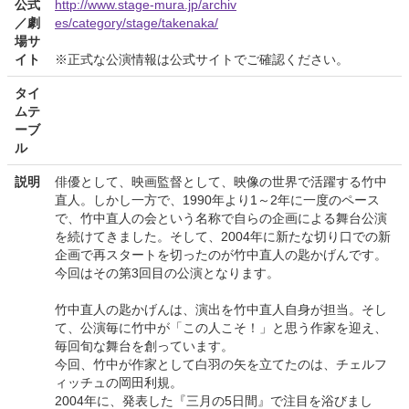
公式
http://www.stage-mura.jp/archiv
／劇
es/category/stage/takenaka/
場サ
イト
※正式な公演情報は公式サイトでご確認ください。
タイ
ムテ
ーブ
ル
説明
俳優として、映画監督として、映像の世界で活躍する竹中
直人。しかし一方で、1990年より1～2年に一度のペース
で、竹中直人の会という名称で自らの企画による舞台公演
を続けてきました。そして、2004年に新たな切り口での新
企画で再スタートを切ったのが竹中直人の匙かげんです。
今回はその第3回目の公演となります。
竹中直人の匙かげんは、演出を竹中直人自身が担当。そし
て、公演毎に竹中が「この人こそ！」と思う作家を迎え、
毎回旬な舞台を創っています。
今回、竹中が作家として白羽の矢を立てたのは、チェルフ
ィッチュの岡田利規。
2004年に、発表した『三月の5日間』で注目を浴びまし