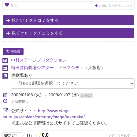
人
0
お気に入りチラシにする
観たい！クチコミをする
観てきた！クチコミをする
実演鑑賞
中村ステージプロダクション
梅田芸術劇場シアター・ドラマシティ
（大阪府）
他劇場あり:
2009/01/06 (火) ～ 2009/01/07 (水)
公演終了
上演時間：
公式サイト：
http://www.stage-
mura.jp/archives/category/stage/takenaka/
※正式な公演情報は公式サイトでご確認ください。
0
/
0.0
人