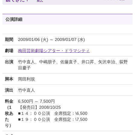
人
公演詳細
期間
2009/01/06 (火) ～ 2009/01/07 (水)
劇場
梅田芸術劇場シアター・ドラマシティ
出演
竹中直人、中嶋朋子、佐藤直子、井口昇、矢沢幸治、荻野
目慶子
脚本
岡田利規
演出
竹中直人
料金
6,500円 ～ 7,500円
（1
【発売日】2008/10/25
枚あ
■１４：００公演 全席指定：\6,500
た
■１９：００公演 全席指定：\7,500
り）