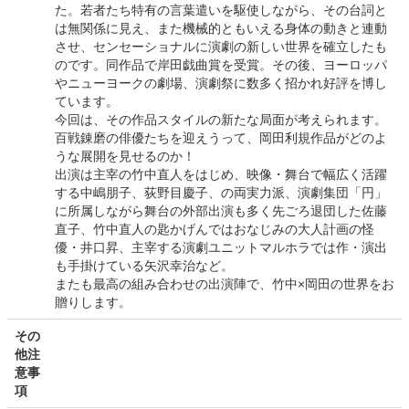
た。若者たち特有の言葉遣いを駆使しながら、その台詞と
は無関係に見え、また機械的ともいえる身体の動きと連動
させ、センセーショナルに演劇の新しい世界を確立したも
のです。同作品で岸田戯曲賞を受賞。その後、ヨーロッパ
やニューヨークの劇場、演劇祭に数多く招かれ好評を博し
ています。
今回は、その作品スタイルの新たな局面が考えられます。
百戦錬磨の俳優たちを迎えうって、岡田利規作品がどのよ
うな展開を見せるのか！
出演は主宰の竹中直人をはじめ、映像・舞台で幅広く活躍
する中嶋朋子、荻野目慶子、の両実力派、演劇集団「円」
に所属しながら舞台の外部出演も多く先ごろ退団した佐藤
直子、竹中直人の匙かげんではおなじみの大人計画の怪
優・井口昇、主宰する演劇ユニットマルホラでは作・演出
も手掛けている矢沢幸治など。
またも最高の組み合わせの出演陣で、竹中×岡田の世界をお
贈りします。
その
他注
意事
項