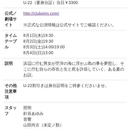
U-22（要身分証）当日￥3300
公式／
http://clubpinn.com/
劇場サ
イト
※正式な公演情報は公式サイトでご確認ください。
タイム
8月1日(木)19:30
テーブ
8月2日(金)19:30
ル
8月3日(土)14:00/19:00
8月4日(日)13:00
説明
浜辺に佇む男女が茫洋の海に浮かぶ島の事を夢想し、そ
こに佇む自らの存在と生と死を許容していく、ある夏の
お話。
その他
U-22割引きは身分証明をご持参くださいませ。
注意事
項
スタッ
照明
フ
針谷あゆみ
音響
山田尚古（未定ノ類）