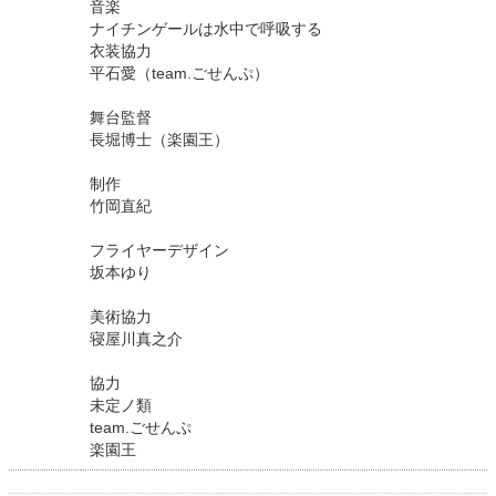
音楽
ナイチンゲールは水中で呼吸する
衣装協力
平石愛（team.ごせんぷ）
舞台監督
長堀博士（楽園王）
制作
竹岡直紀
フライヤーデザイン
坂本ゆり
美術協力
寝屋川真之介
協力
未定ノ類
team.ごせんぷ
楽園王