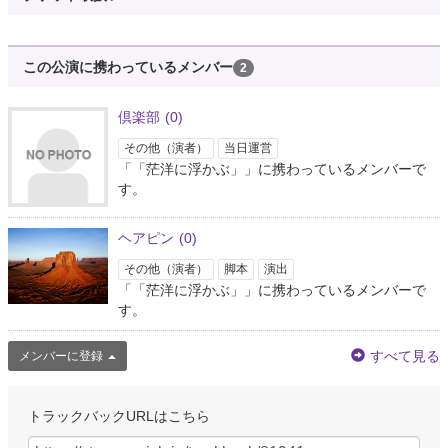
約7年前
otokei:ファー・フロム・ホーム
この公演に携わっているメンバー
2
@otokei0426
今からこれを観劇します！ ヘアピン倶楽部 『茫洋に浮かぶ』
倶楽部
(0)
https://t.co/T5VNPQb9DH
その他（演者）
当日運営
「「茫洋に浮かぶ」」に携わっているメンバーで
す。
ヘアピン
(0)
その他（演者）
脚本
演出
「「茫洋に浮かぶ」」に携わっているメンバーで
す。
すべて見る
メンバーに登録
約7年前
トラックバックURLはこちら
nak_1980