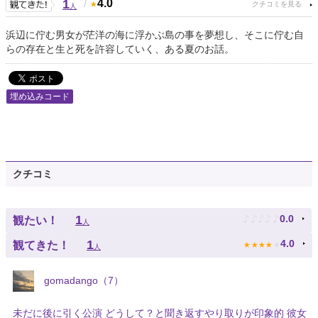
1
/
4.0
人
浜辺に佇む男女が茫洋の海に浮かぶ島の事を夢想し、そこに佇む自
らの存在と生と死を許容していく、ある夏のお話。
埋め込みコード
クチコミ
♪
♪
♪
♪
♪
1
0.0
観たい！
人
★
★
★
★
★
1
4.0
観てきた！
人
gomadango（7）
未だに後に引く公演 どうして？と聞き返すやり取りが印象的 彼女