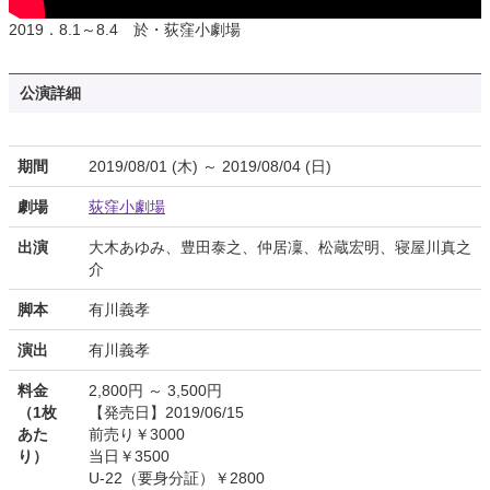
2019．8.1～8.4 於・荻窪小劇場
公演詳細
期間
2019/08/01 (木) ～ 2019/08/04 (日)
劇場
荻窪小劇場
出演
大木あゆみ、豊田泰之、仲居凜、松蔵宏明、寝屋川真之
介
脚本
有川義孝
演出
有川義孝
料金
2,800円 ～ 3,500円
（1枚
【発売日】2019/06/15
あた
前売り￥3000
り）
当日￥3500
U-22（要身分証）￥2800