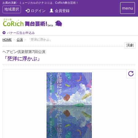
お薦め演劇・ミュージカルのクチコミは、CoRich舞台芸術！
T
menu
T
地域選択
ログイン
会員登録
o
o
g
g
g
g
l
l
バナー広告お申込み
e
e
HOME
公演
「茫洋に浮かぶ」
n
n
演劇
a
a
v
ヘアピン倶楽部第7回公演
i
v
「茫洋に浮かぶ」
g
i
a
g
t
a
i
t
o
n
i
o
n