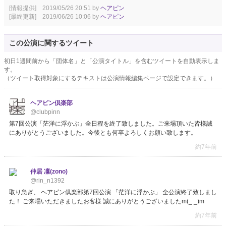
[情報提供] 2019/05/26 20:51 by
ヘアピン
[最終更新] 2019/06/26 10:06 by
ヘアピン
この公演に関するツイート
初日1週間前から「団体名」と「公演タイトル」を含むツイートを自動表示しま
す。
（ツイート取得対象にするテキストは公演情報編集ページで設定できます。）
ヘアピン倶楽部
@clubpinn
第7回公演「茫洋に浮かぶ」全日程を終了致しました。ご来場頂いた皆様誠
にありがとうございました。今後とも何卒よろしくお願い致します。
約7年前
仲居 凜(zono)
@rin_n1392
取り急ぎ、 ヘアピン倶楽部第7回公演 「茫洋に浮かぶ」 全公演終了致しまし
た！ ご来場いただきましたお客様 誠にありがとうございましたm(_ _)m
約7年前