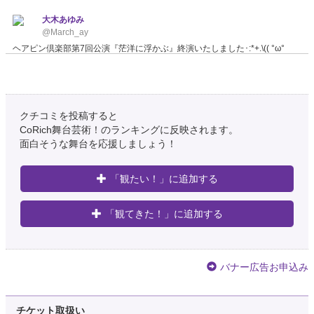
大木あゆみ
@March_ay
ヘアピン倶楽部第7回公演『茫洋に浮かぶ』終演いたしました･:*+.\(( °ω°
))/.:+ ご来場くださった方々ありがとうございました！！
約7年前
クチコミを投稿すると
仲居 凜(zono)
@rin_n1392
CoRich舞台芸術！のランキングに反映されます。
面白そうな舞台を応援しましょう！
本日、千秋楽ー残り1ステージ！ 13時開演！ 昼間空いてるよーって方 お時
間ありましたら、是非！ ヘアピン倶楽部第7回公演 「茫洋に浮かぶ」 場所:
荻窪小劇場 上演時間約70分 ご予約は リプでもDMでもURLでも大丈夫で
「観たい！」に追加する
す…
https://t.co/Le2freuff2
約7年前
「観てきた！」に追加する
otokei:ファー・フロム・ホーム
@otokei0426
ヘアピン倶楽部 『茫洋に浮かぶ』観劇。 有川さん作るお芝居の雰囲気や空
バナー広告お申込み
気感、好きだなぁ。 登場人物は、みんな何かを探していて、会話が噛み合っ
てるような噛み合ってないような。 良くも悪くも、この感じを出すには役者
の技量も必要だと思う。 特に寝屋川さんの表情の演技が素晴らしかった。
チケット取扱い