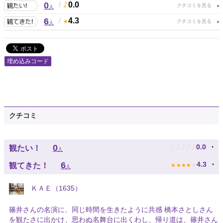
0
/
0.0
人
6
/
4.3
人
埋め込みコード
クチコミ
♪
♪
♪
♪
♪
0
0.0
観たい！
人
★
★
★
★
★
6
4.3
観てきた！
人
ＫＡＥ（1635）
篠井さんの名演に、同じ時間を生きたように共感 橋本さとしさん
を観たさに出かけ、思わぬ名舞台に出くわし、帰り道は、篠井さん