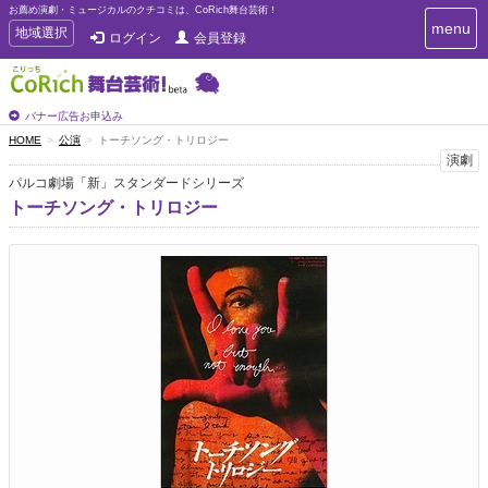
お薦め演劇・ミュージカルのクチコミは、CoRich舞台芸術！
T
menu
T
地域選択
ログイン
会員登録
o
o
g
g
g
g
l
l
バナー広告お申込み
e
e
HOME
公演
トーチソング・トリロジー
n
n
演劇
a
a
v
パルコ劇場「新」スタンダードシリーズ
i
v
トーチソング・トリロジー
g
i
a
g
t
a
i
t
o
n
i
o
n