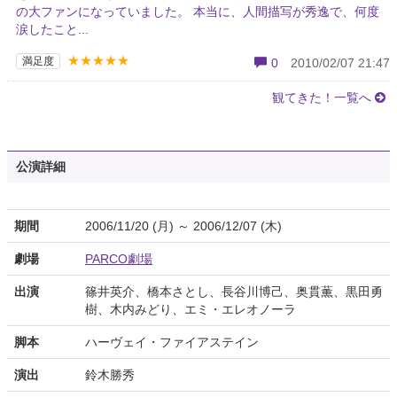
の大ファンになっていました。 本当に、人間描写が秀逸で、何度
涙したこと...
★★★★★
満足度
0
2010/02/07 21:47
観てきた！一覧へ
公演詳細
期間
2006/11/20 (月) ～ 2006/12/07 (木)
劇場
PARCO劇場
出演
篠井英介、橋本さとし、長谷川博己、奥貫薫、黒田勇
樹、木内みどり、エミ・エレオノーラ
脚本
ハーヴェイ・ファイアステイン
演出
鈴木勝秀