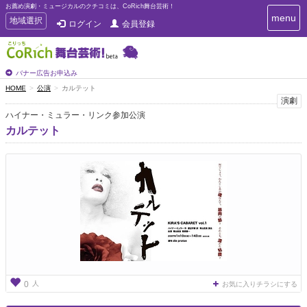
お薦め演劇・ミュージカルのクチコミは、CoRich舞台芸術！
T
menu
T
地域選択
ログイン
会員登録
o
o
g
g
g
g
l
l
バナー広告お申込み
e
e
HOME
公演
カルテット
n
n
演劇
a
a
v
ハイナー・ミュラー・リンク参加公演
i
v
カルテット
g
i
a
g
t
a
i
t
o
n
i
o
n
人
0
お気に入りチラシにする