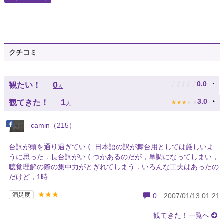
クチコミ
♪
♪
♪
♪
♪
0
0.0
観たい！
人
★
★
★
★
★
1
3.0
観てきた！
人
camin（215）
台詞が頭を通り過ぎていく 日本語の訳が舞台用としては厳しいよ
うに思った．長台詞がいくつかあるのだが，単調になってしまい，
聴覚理解の際の集中力がとぎれてしまう．いろんな工夫はあったの
だけど，1時...
★★★
満足度
0
2007/01/13 01:21
観てきた！一覧へ