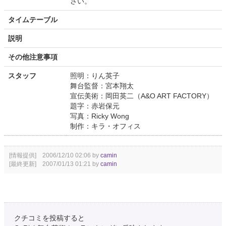
さい。
タイムテーブル
説明
その他注意事項
スタッフ
照明：りん英子
舞台監督：宮本翔太
宣伝美術：岡田英二（A&O ART FACTORY）
題字：赤岩保元
写真：Ricky Wong
制作：キラ・オフィス
[情報提供] 2006/12/10 02:06 by
camin
[最終更新] 2007/01/13 01:21 by
camin
クチコミを投稿すると