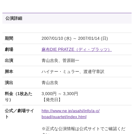
公演詳細
期間
2007/01/10 (水) ～ 2007/01/14 (日)
劇場
麻布DIE PRATZE（ディ・プラッツ）
出演
青山吉良、菅原顕一
脚本
ハイナー・ミュラー、渡邊守章訳
演出
青山吉良
料金（1枚あた
3,000円 ～ 3,300円
り）
【発売日】
公式／劇場サイ
http://www.ne.jp/asahi/info/a-o/
ト
boad/quartet/index.html
※正式な公演情報は公式サイトでご確認くだ