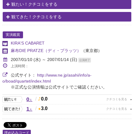
観たい！クチコミをする
観てきた！クチコミをする
実演鑑賞
KIRA'S CABARET
麻布DIE PRATZE（ディ・プラッツ）
（東京都）
2007/01/10 (水) ～ 2007/01/14 (日)
公演終了
上演時間：
公式サイト：
http://www.ne.jp/asahi/info/a-
o/boad/quartet/index.html
※正式な公演情報は公式サイトでご確認ください。
0
/
0.0
人
1
/
3.0
人
埋め込みコード