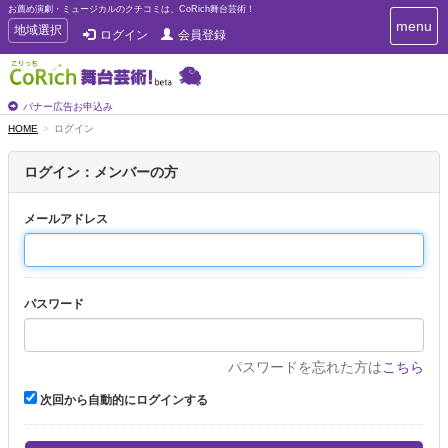
お薦め演劇・ミュージカルのクチコミは、CoRich舞台芸術！
T
menu
T
地域選択
ログイン
会員登録
o
o
g
g
g
g
l
l
バナー広告お申込み
e
e
HOME
ログイン
n
n
a
a
v
ログイン：メンバーの方
i
v
g
i
a
メールアドレス
g
t
a
i
t
o
n
i
パスワード
o
n
パスワードを忘れた方は
こちら
次回から自動的にログインする