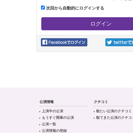
次回から自動的にログインする
公演情報
クチコミ
上演中の公演
観たい公演のクチコミ
もうすぐ開幕の公演
観てきた公演のクチコ
公演一覧
公演情報の登録