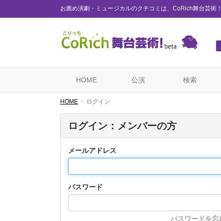
お薦め演劇・ミュージカルのクチコミは、CoRich舞台芸術
HOME
公演
検索
HOME
ログイン
ログイン：メンバーの方
メールアドレス
パスワード
パスワードを忘