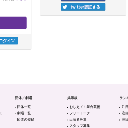
団体／劇場
掲示板
ラン
団体一覧
おしえて！舞台芸術
注
ミ
劇場一覧
フリートーク
注
団体の登録
出演者募集
注
スタッフ募集