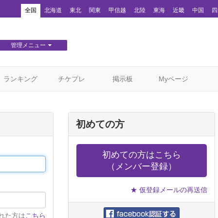
！
全国
北海道
東北
関東
甲信越
北陸
東海
近畿
中国
四
管理メニュー
団体WEBサイト管理
顧客管理
ランキング
チケプレ
掲示板
Myページ
初めての方
初めての方はこちら
（メンバー登録）
★ 仮登録メールの再送信
れた方は
こちら