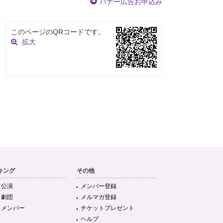
バナー広告お申込み
このページのQRコードです。
拡大
キング
その他
目公演
メンバー登録
目劇団
メルマガ登録
目メンバー
チケットプレゼント
ヘルプ