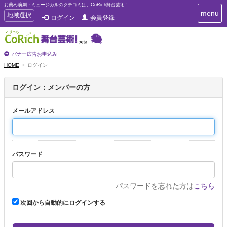
お薦め演劇・ミュージカルのクチコミは、CoRich舞台芸術！
T
menu
T
地域選択
ログイン
会員登録
o
o
g
g
g
g
l
l
バナー広告お申込み
e
e
HOME
ログイン
n
n
a
a
v
ログイン：メンバーの方
i
v
g
i
a
メールアドレス
g
t
a
i
t
o
n
i
パスワード
o
n
パスワードを忘れた方は
こちら
次回から自動的にログインする