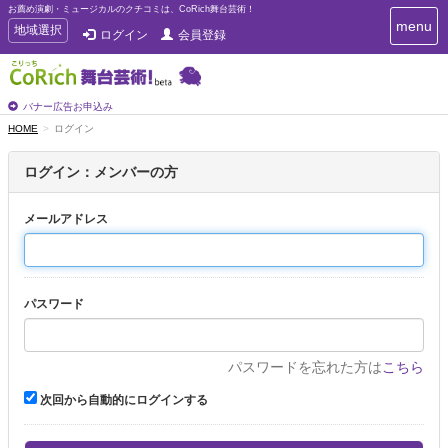
お薦め演劇・ミュージカルのクチコミは、CoRich舞台芸術！
T
menu
T
地域選択
ログイン
会員登録
o
o
g
g
g
g
l
l
バナー広告お申込み
e
e
HOME
ログイン
n
n
a
a
v
ログイン：メンバーの方
i
v
g
i
a
メールアドレス
g
t
a
i
t
o
n
i
パスワード
o
n
パスワードを忘れた方は
こちら
次回から自動的にログインする