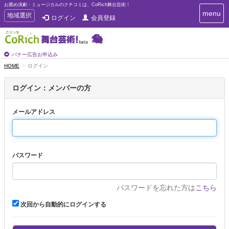
お薦め演劇・ミュージカルのクチコミは、CoRich舞台芸術！
T
menu
T
地域選択
ログイン
会員登録
o
o
g
g
g
g
l
l
バナー広告お申込み
e
e
HOME
ログイン
n
n
a
a
v
ログイン：メンバーの方
i
v
g
i
a
メールアドレス
g
t
a
i
t
o
n
i
パスワード
o
n
パスワードを忘れた方は
こちら
次回から自動的にログインする