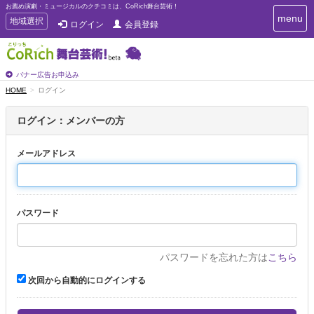
お薦め演劇・ミュージカルのクチコミは、CoRich舞台芸術！
T
menu
T
地域選択
ログイン
会員登録
o
o
g
g
g
g
l
l
バナー広告お申込み
e
e
HOME
ログイン
n
n
a
a
v
ログイン：メンバーの方
i
v
g
i
a
メールアドレス
g
t
a
i
t
o
n
i
パスワード
o
n
パスワードを忘れた方は
こちら
次回から自動的にログインする