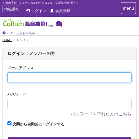
お薦め演劇・ミュージカルのクチコミは、CoRich舞台芸術！
T
menu
T
地域選択
ログイン
会員登録
o
o
g
g
g
g
l
l
バナー広告お申込み
e
e
HOME
ログイン
n
n
a
a
v
ログイン：メンバーの方
i
v
g
i
a
メールアドレス
g
t
a
i
t
o
n
i
パスワード
o
n
パスワードを忘れた方は
こちら
次回から自動的にログインする