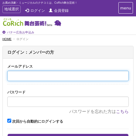
お薦め演劇・ミュージカルのクチコミは、CoRich舞台芸術！
T
menu
T
地域選択
ログイン
会員登録
o
o
g
g
g
g
l
l
バナー広告お申込み
e
e
HOME
ログイン
n
n
a
a
v
ログイン：メンバーの方
i
v
g
i
a
メールアドレス
g
t
a
i
t
o
n
i
パスワード
o
n
パスワードを忘れた方は
こちら
次回から自動的にログインする