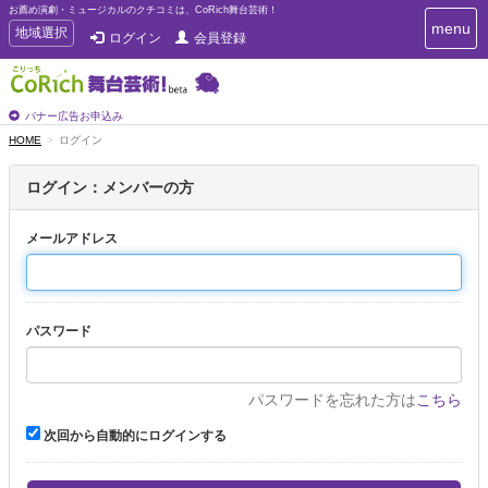
お薦め演劇・ミュージカルのクチコミは、CoRich舞台芸術！
T
menu
T
地域選択
ログイン
会員登録
o
o
g
g
g
g
l
l
バナー広告お申込み
e
e
HOME
ログイン
n
n
a
a
v
ログイン：メンバーの方
i
v
g
i
a
メールアドレス
g
t
a
i
t
o
n
i
パスワード
o
n
パスワードを忘れた方は
こちら
次回から自動的にログインする