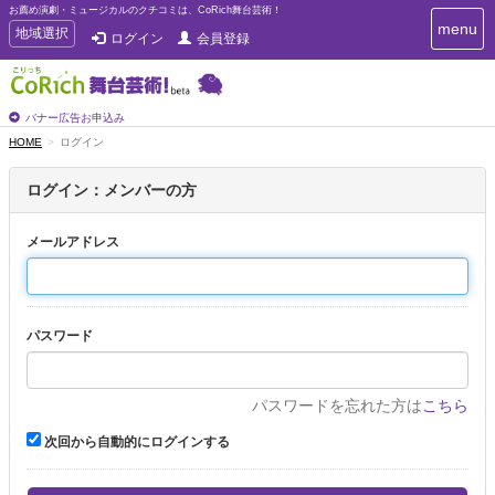
お薦め演劇・ミュージカルのクチコミは、CoRich舞台芸術！
T
menu
T
地域選択
ログイン
会員登録
o
o
g
g
g
g
l
l
バナー広告お申込み
e
e
HOME
ログイン
n
n
a
a
v
ログイン：メンバーの方
i
v
g
i
a
メールアドレス
g
t
a
i
t
o
n
i
パスワード
o
n
パスワードを忘れた方は
こちら
次回から自動的にログインする