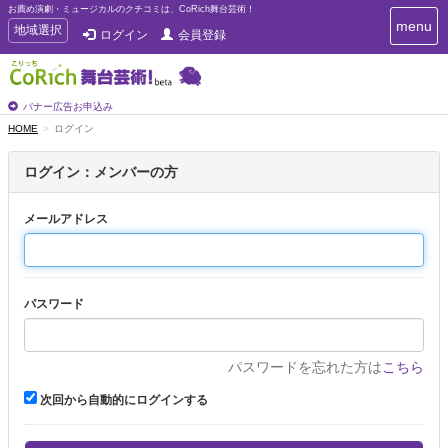
お薦め演劇・ミュージカルのクチコミは、CoRich舞台芸術！
T
menu
T
地域選択
ログイン
会員登録
o
o
g
g
g
g
l
l
バナー広告お申込み
e
e
HOME
ログイン
n
n
a
a
v
ログイン：メンバーの方
i
v
g
i
a
メールアドレス
g
t
a
i
t
o
n
i
パスワード
o
n
パスワードを忘れた方は
こちら
次回から自動的にログインする