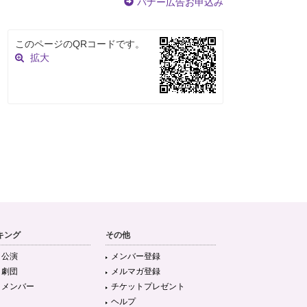
バナー広告お申込み
このページのQRコードです。
拡大
キング
その他
目公演
メンバー登録
目劇団
メルマガ登録
目メンバー
チケットプレゼント
ヘルプ