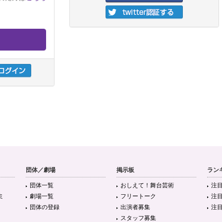
団体／劇場
掲示板
ラン
団体一覧
おしえて！舞台芸術
注
ミ
劇場一覧
フリートーク
注
団体の登録
出演者募集
注
スタッフ募集