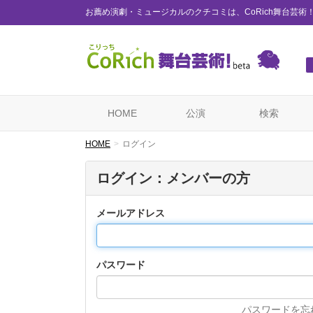
お薦め演劇・ミュージカルのクチコミは、CoRich舞台芸術
HOME
公演
検索
HOME
ログイン
ログイン：メンバーの方
メールアドレス
パスワード
パスワードを忘