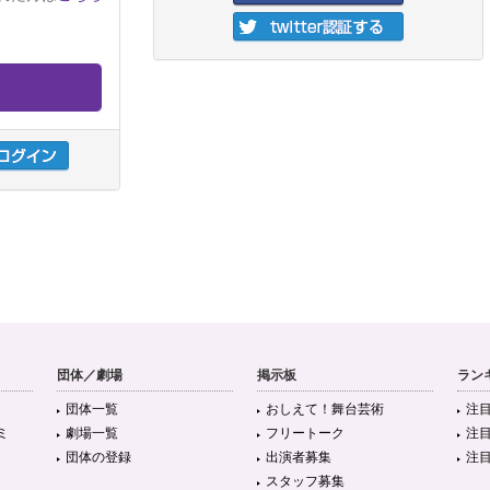
団体／劇場
掲示板
ラン
団体一覧
おしえて！舞台芸術
注
ミ
劇場一覧
フリートーク
注
団体の登録
出演者募集
注
スタッフ募集