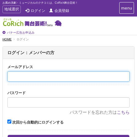
お薦め演劇・ミュージカルのクチコミは、CoRich舞台芸術！
T
menu
T
地域選択
ログイン
会員登録
o
o
g
g
g
g
l
l
バナー広告お申込み
e
e
HOME
ログイン
n
n
a
a
v
ログイン：メンバーの方
i
v
g
i
a
メールアドレス
g
t
a
i
t
o
n
i
パスワード
o
n
パスワードを忘れた方は
こちら
次回から自動的にログインする