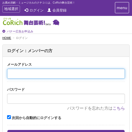
お薦め演劇・ミュージカルのクチコミは、CoRich舞台芸術！
T
menu
T
地域選択
ログイン
会員登録
o
o
g
g
g
g
l
l
バナー広告お申込み
e
e
HOME
ログイン
n
n
a
a
v
ログイン：メンバーの方
i
v
g
i
a
メールアドレス
g
t
a
i
t
o
n
i
パスワード
o
n
パスワードを忘れた方は
こちら
次回から自動的にログインする