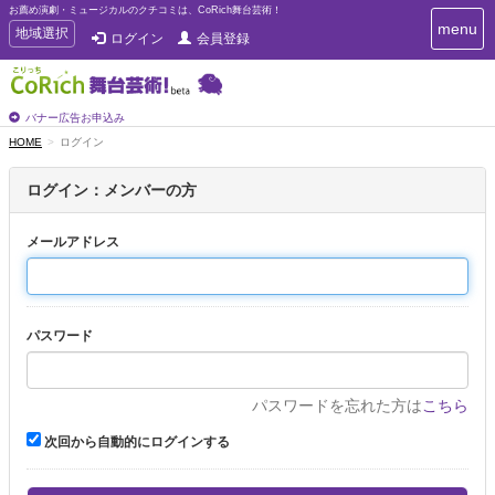
お薦め演劇・ミュージカルのクチコミは、CoRich舞台芸術！
T
menu
T
地域選択
ログイン
会員登録
o
o
g
g
g
g
l
l
バナー広告お申込み
e
e
HOME
ログイン
n
n
a
a
v
ログイン：メンバーの方
i
v
g
i
a
メールアドレス
g
t
a
i
t
o
n
i
パスワード
o
n
パスワードを忘れた方は
こちら
次回から自動的にログインする