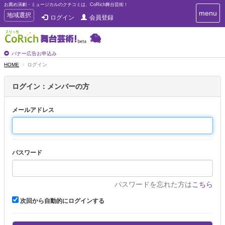
お薦め演劇・ミュージカルのクチコミは、CoRich舞台芸術！
T
menu
T
地域選択
ログイン
会員登録
o
o
g
g
g
g
l
l
バナー広告お申込み
e
e
HOME
ログイン
n
n
a
a
v
ログイン：メンバーの方
i
v
g
i
a
メールアドレス
g
t
a
i
t
o
n
i
パスワード
o
n
パスワードを忘れた方は
こちら
次回から自動的にログインする