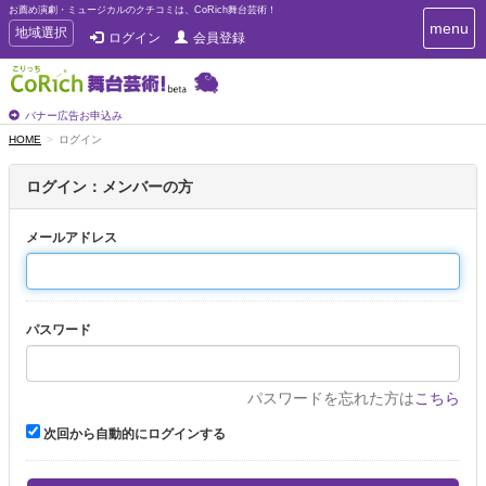
お薦め演劇・ミュージカルのクチコミは、CoRich舞台芸術！
T
menu
T
地域選択
ログイン
会員登録
o
o
g
g
g
g
l
l
バナー広告お申込み
e
e
HOME
ログイン
n
n
a
a
v
ログイン：メンバーの方
i
v
g
i
a
メールアドレス
g
t
a
i
t
o
n
i
パスワード
o
n
パスワードを忘れた方は
こちら
次回から自動的にログインする