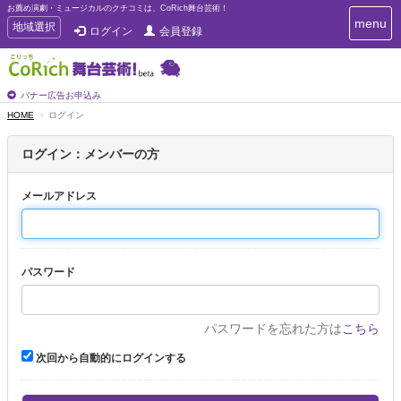
お薦め演劇・ミュージカルのクチコミは、CoRich舞台芸術！
T
menu
T
地域選択
ログイン
会員登録
o
o
g
g
g
g
l
l
バナー広告お申込み
e
e
HOME
ログイン
n
n
a
a
v
ログイン：メンバーの方
i
v
g
i
a
メールアドレス
g
t
a
i
t
o
n
i
パスワード
o
n
パスワードを忘れた方は
こちら
次回から自動的にログインする