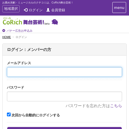
お薦め演劇・ミュージカルのクチコミは、CoRich舞台芸術！
T
menu
T
地域選択
ログイン
会員登録
o
o
g
g
g
g
l
l
バナー広告お申込み
e
e
HOME
ログイン
n
n
a
a
v
ログイン：メンバーの方
i
v
g
i
a
メールアドレス
g
t
a
i
t
o
n
i
パスワード
o
n
パスワードを忘れた方は
こちら
次回から自動的にログインする