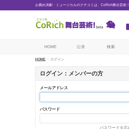
お薦め演劇・ミュージカルのクチコミは、CoRich舞台芸術
HOME
公演
検索
HOME
ログイン
ログイン：メンバーの方
メールアドレス
パスワード
パスワードを忘