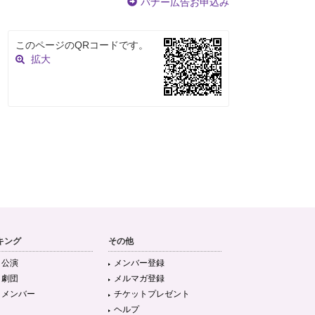
バナー広告お申込み
このページのQRコードです。
拡大
キング
その他
目公演
メンバー登録
目劇団
メルマガ登録
目メンバー
チケットプレゼント
ヘルプ