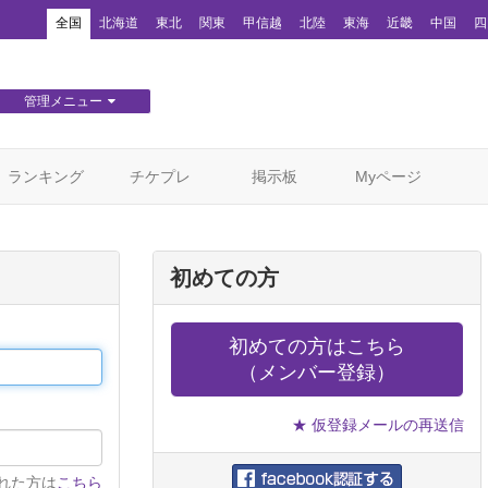
！
全国
北海道
東北
関東
甲信越
北陸
東海
近畿
中国
四
管理メニュー
団体WEBサイト管理
顧客管理
ランキング
チケプレ
掲示板
Myページ
初めての方
初めての方はこちら
（メンバー登録）
★ 仮登録メールの再送信
れた方は
こちら