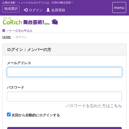
お薦め演劇・ミュージカルのクチコミは、CoRich舞台芸術！
T
menu
T
地域選択
ログイン
会員登録
o
o
g
g
g
g
l
l
バナー広告お申込み
e
e
HOME
ログイン
n
n
a
a
v
ログイン：メンバーの方
i
v
g
i
a
メールアドレス
g
t
a
i
t
o
n
i
パスワード
o
n
パスワードを忘れた方は
こちら
次回から自動的にログインする