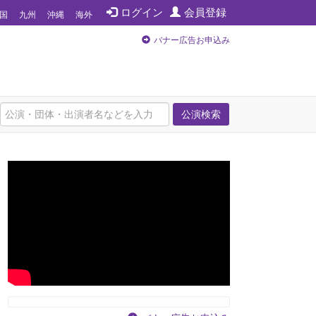
ログイン
会員登録
国
九州
沖縄
海外
バナー広告お申込み
公演検索