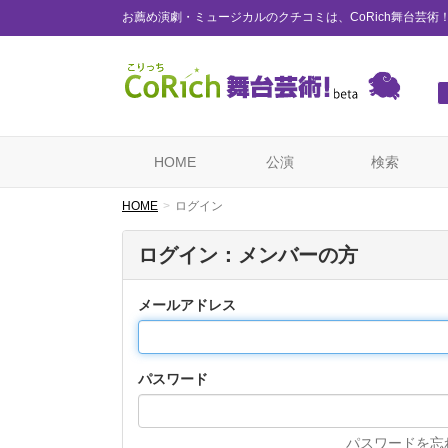
お薦め演劇・ミュージカルのクチコミは、CoRich舞台芸術
HOME
公演
検索
HOME
ログイン
ログイン：メンバーの方
メールアドレス
パスワード
パスワードを忘