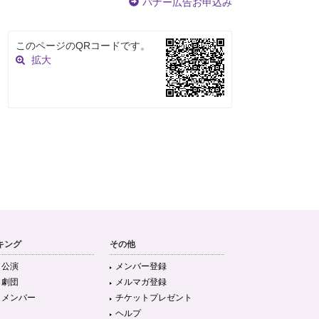
バナー広告お申込み
このページのQRコードです。
拡大
キング
その他
目公演
メンバー登録
目劇団
メルマガ登録
目メンバー
チケットプレゼント
ヘルプ