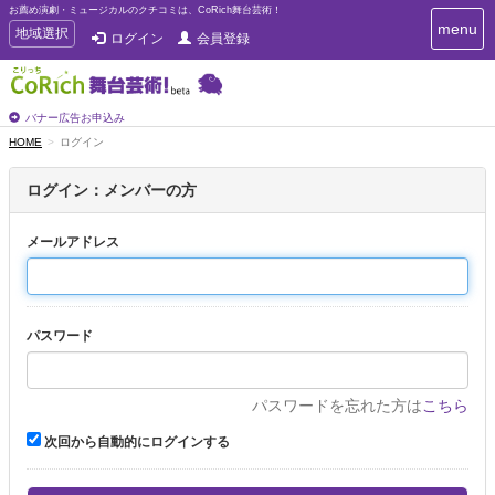
お薦め演劇・ミュージカルのクチコミは、CoRich舞台芸術！
T
menu
T
地域選択
ログイン
会員登録
o
o
g
g
g
g
l
l
バナー広告お申込み
e
e
HOME
ログイン
n
n
a
a
v
ログイン：メンバーの方
i
v
g
i
a
メールアドレス
g
t
a
i
t
o
n
i
パスワード
o
n
パスワードを忘れた方は
こちら
次回から自動的にログインする